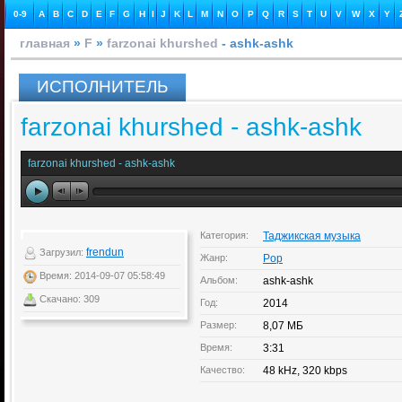
0-9
A
B
C
D
E
F
G
H
I
J
K
L
M
N
O
P
Q
R
S
T
U
V
W
X
Y
главная
»
F
»
farzonai khurshed
- ashk-ashk
ИСПОЛНИТЕЛЬ
farzonai khurshed - ashk-ashk
farzonai khurshed - ashk-ashk
Категория:
Таджикская музыка
frendun
Загрузил:
Жанр:
Pop
Время: 2014-09-07 05:58:49
Альбом:
ashk-ashk
Скачано: 309
Год:
2014
Размер:
8,07 МБ
Время:
3:31
Качество:
48 kHz, 320 kbps