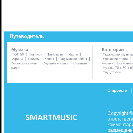
Путеводитель
Музыка
Категории
|
|
|
|
ТОП 50
Новинки
Плейлисты
Чарты
Таджикская музыка
|
|
|
|
|
Афиша
Релизы
Клипы
Таджикские клипы
Узбекские песни
|
|
|
Узбекские клипы
Слушать музыку
Слушать
музыка
Восточна
радио
Музыка 70-х 80-х 9
Саундтреки
|
О проекте
Copyright 
ответствен
комментари
размещены 