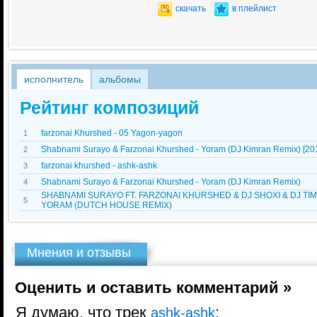
скачать
в плейлист
исполнитель
альбомы
Рейтинг композиций
farzonai Khurshed - 05 Yagon-yagon
1
Shabnami Surayo & Farzonai Khurshed - Yoram (DJ Kimran Remix) [20
2
farzonai khurshed - ashk-ashk
3
Shabnami Surayo & Farzonai Khurshed - Yoram (DJ Kimran Remix)
4
SHABNAMI SURAYO FT. FARZONAI KHURSHED & DJ SHOXI & DJ TIM
5
YORAM (DUTCH HOUSE REMIX)
Мнения и отзывы
Оценить и оставить комментарий »
Я думаю, что трек
:
ashk-ashk