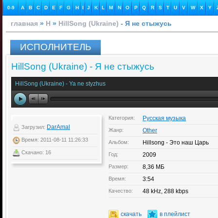
0-9
A
B
C
D
E
F
G
H
I
J
K
L
M
N
O
P
Q
R
S
T
U
V
W
X
Y
главная
»
H
»
HillSong (Ukraine)
- Я не стыжусь
ИСПОЛНИТЕЛЬ
HillSong (Ukraine) - Я не стыжусь
HillSong (Ukraine) - Ya ne styzhus
Категория:
Русская музыка
DarAmal
Загрузил:
Жанр:
Other
Время: 2011-08-11 11:26:33
Альбом:
Hillsong - Это наш Царь
Скачано: 16
Год:
2009
Размер:
8,36 МБ
Время:
3:54
Качество:
48 kHz, 288 kbps
скачать
в плейлист