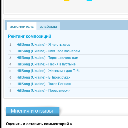
исполнитель
альбомы
Рейтинг композиций
HillSong (Ukraine) - Я не стыжусь
1
HillSong (Ukraine) - Имя Твое вознесем
2
HillSong (Ukraine) - Терять нечего нам
3
HillSong (Ukraine) - Песня в пустыне
4
HillSong (Ukraine) - Живем мы для Тебя
5
HillSong (Ukraine) - В Твоих руках
6
HillSong (Ukraine) - Таков Бог наш
7
HillSong (Ukraine) - Превознесу я
8
Мнения и отзывы
Оценить и оставить комментарий »