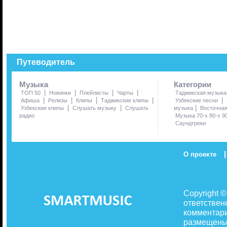
Путеводитель
Музыка
Категории
|
|
|
|
ТОП 50
Новинки
Плейлисты
Чарты
Таджикская музыка
|
|
|
|
|
Афиша
Релизы
Клипы
Таджикские клипы
Узбекские песни
|
|
|
Узбекские клипы
Слушать музыку
Слушать
музыка
Восточна
радио
Музыка 70-х 80-х 9
Саундтреки
|
О проекте
Copyright 
ответствен
комментари
размещены 