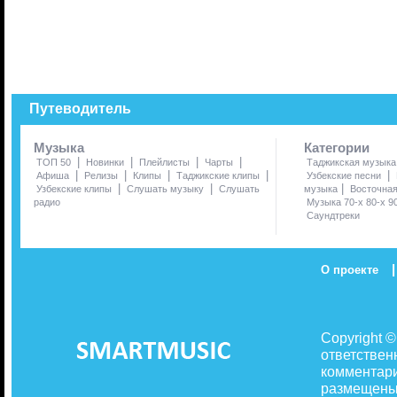
Путеводитель
Музыка
Категории
|
|
|
|
ТОП 50
Новинки
Плейлисты
Чарты
Таджикская музыка
|
|
|
|
|
Афиша
Релизы
Клипы
Таджикские клипы
Узбекские песни
|
|
|
Узбекские клипы
Слушать музыку
Слушать
музыка
Восточна
радио
Музыка 70-х 80-х 9
Саундтреки
|
О проекте
Copyright 
ответствен
комментари
размещены 