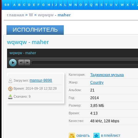
0-9
A
B
C
D
E
F
G
H
I
J
K
L
M
N
O
P
Q
R
S
T
U
V
W
X
Y
главная
»
W
»
wqwqw
- maher
ИСПОЛНИТЕЛЬ
wqwqw - maher
wqwqw - maher
Категория:
Таджикская музыка
mansur-9898
Загрузил:
Жанр:
Country
Время: 2014-09-18 12:32:28
Альбом:
21
Скачано: 9
Год:
2014
Размер:
3,85 МБ
Время:
4:13
Качество:
48 kHz, 128 kbps
скачать
в плейлист