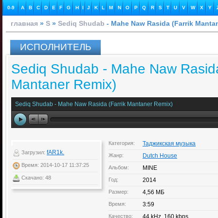
0-9
A
B
C
D
E
F
G
H
I
J
K
L
M
N
O
P
Q
R
S
T
U
V
W
X
Y
главная
»
S
»
Sediq Shudab
- Mahe Naw Rasida (Farrik Manta
ИСПОЛНИТЕЛЬ
Sediq Shudab - Mahe Naw Rasida
Mantaner Remix)
Sediq Shudab - Mahe Naw Rasida (Farrik Mantaner Remix)
Категория:
Таджикская музыка
fAR1k.
Загрузил:
Жанр:
Dutch House
Время: 2014-10-17 11:37:25
Альбом:
MINE
Скачано: 48
Год:
2014
Размер:
4,56 МБ
Время:
3:59
Качество:
44 kHz, 160 kbps