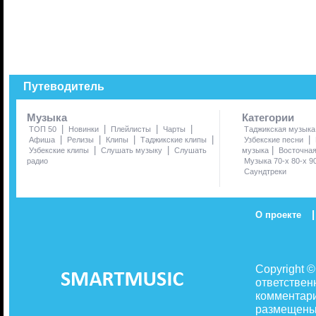
Путеводитель
Музыка
Категории
|
|
|
|
ТОП 50
Новинки
Плейлисты
Чарты
Таджикская музыка
|
|
|
|
|
Афиша
Релизы
Клипы
Таджикские клипы
Узбекские песни
|
|
|
Узбекские клипы
Слушать музыку
Слушать
музыка
Восточна
радио
Музыка 70-х 80-х 9
Саундтреки
|
О проекте
Copyright 
ответствен
комментари
размещены 