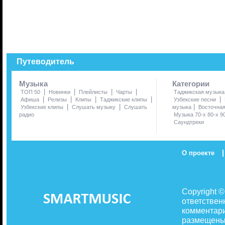
Путеводитель
Музыка
Категории
|
|
|
|
ТОП 50
Новинки
Плейлисты
Чарты
Таджикская музыка
|
|
|
|
|
Афиша
Релизы
Клипы
Таджикские клипы
Узбекские песни
|
|
|
Узбекские клипы
Слушать музыку
Слушать
музыка
Восточна
радио
Музыка 70-х 80-х 9
Саундтреки
|
О проекте
Copyright 
ответствен
комментари
размещены 