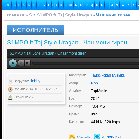
0-9
A
B
C
D
E
F
G
H
I
J
K
L
M
N
O
P
Q
R
S
T
U
V
W
X
Y
главная
»
S
»
S1MPO ft Taj Style Uragan
- Чашмони гирен
ИСПОЛНИТЕЛЬ
S1MPO ft Taj Style Uragan - Чашмони гирен
S1MPO ft Taj Style Uragan - Chashmoni giren
Категория:
Таджикская музыка
dobby
Загрузил:
Жанр:
Rap
Время: 2014-10-23 16:28:22
Альбом:
TopMusic
Скачано: 25
Год:
2014
Размер:
7,04 МБ
Время:
3:05
Качество:
44 kHz, 320 kbps
скачать
в плейлист