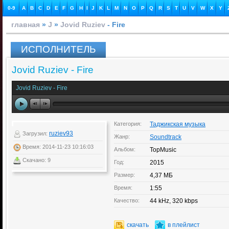
0-9
A
B
C
D
E
F
G
H
I
J
K
L
M
N
O
P
Q
R
S
T
U
V
W
X
Y
главная
»
J
»
Jovid Ruziev
- Fire
ИСПОЛНИТЕЛЬ
Jovid Ruziev - Fire
Jovid Ruziev - Fire
Категория:
Таджикская музыка
ruziev93
Загрузил:
Жанр:
Soundtrack
Время: 2014-11-23 10:16:03
Альбом:
TopMusic
Скачано: 9
Год:
2015
Размер:
4,37 МБ
Время:
1:55
Качество:
44 kHz, 320 kbps
скачать
в плейлист