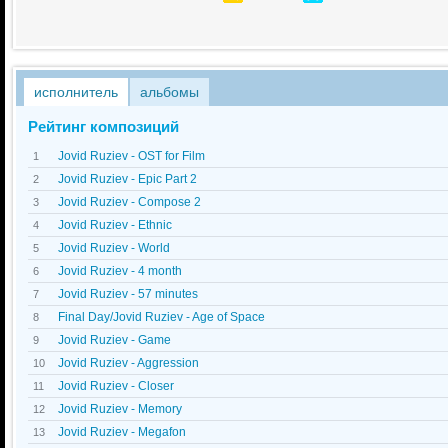
исполнитель
альбомы
Рейтинг композиций
Jovid Ruziev - OST for Film
1
Jovid Ruziev - Epic Part 2
2
Jovid Ruziev - Compose 2
3
Jovid Ruziev - Ethnic
4
Jovid Ruziev - World
5
Jovid Ruziev - 4 month
6
Jovid Ruziev - 57 minutes
7
Final Day/Jovid Ruziev - Age of Space
8
Jovid Ruziev - Game
9
Jovid Ruziev - Aggression
10
Jovid Ruziev - Closer
11
Jovid Ruziev - Memory
12
Jovid Ruziev - Megafon
13