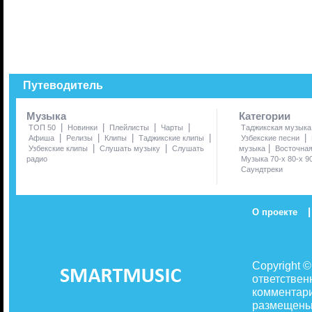
Путеводитель
Музыка
Категории
|
|
|
|
ТОП 50
Новинки
Плейлисты
Чарты
Таджикская музыка
|
|
|
|
|
Афиша
Релизы
Клипы
Таджикские клипы
Узбекские песни
|
|
|
Узбекские клипы
Слушать музыку
Слушать
музыка
Восточна
радио
Музыка 70-х 80-х 9
Саундтреки
|
О проекте
Copyright 
ответствен
комментари
размещены 