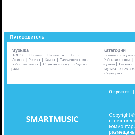
Путеводитель
Музыка
Категории
|
|
|
|
ТОП 50
Новинки
Плейлисты
Чарты
Таджикская музыка
|
|
|
|
|
Афиша
Релизы
Клипы
Таджикские клипы
Узбекские песни
|
|
|
Узбекские клипы
Слушать музыку
Слушать
музыка
Восточна
радио
Музыка 70-х 80-х 9
Саундтреки
|
О проекте
Copyright 
ответствен
комментари
размещены 