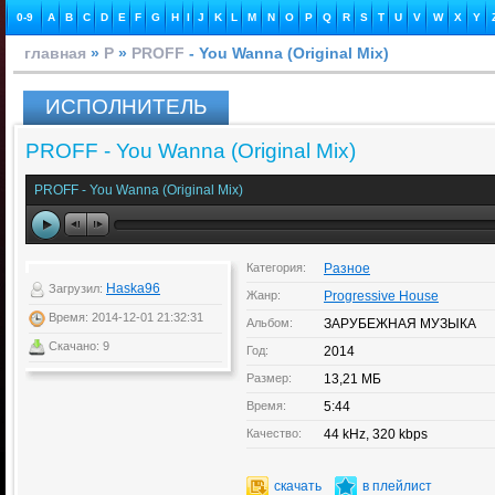
0-9
A
B
C
D
E
F
G
H
I
J
K
L
M
N
O
P
Q
R
S
T
U
V
W
X
Y
главная
»
P
»
PROFF
- You Wanna (Original Mix)
ИСПОЛНИТЕЛЬ
PROFF - You Wanna (Original Mix)
PROFF - You Wanna (Original Mix)
Категория:
Разное
Haska96
Загрузил:
Жанр:
Progressive House
Время: 2014-12-01 21:32:31
Альбом:
ЗАРУБЕЖНАЯ МУЗЫКА
Скачано: 9
Год:
2014
Размер:
13,21 МБ
Время:
5:44
Качество:
44 kHz, 320 kbps
скачать
в плейлист