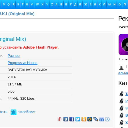
P
Q
R
S
T
U
V
W
X
Y
Z
А
Б
В
Г
Д
Е
Ж
З
И
К
Л
М
Н
О
П
U.K.I (Original Mix)
Ре
Бу
riginal Mix)
о установить
Adobe Flash Player
.
ия:
Разное
Сл
Progressive House
Н
ЗАРУБЕЖНАЯ МУЗЫКА
альб
2014
Кат
11,57 МБ
5:00
Т
Ка
о:
44 kHz, 320 kbps
Р
З
ачать
в плейлист
В
У