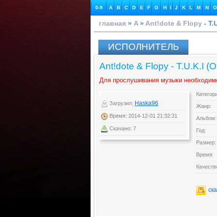
0-9
A
B
C
D
E
F
G
H
I
J
K
L
M
N
O
главная
»
A
»
Ant!dote & Flopy
- T.
ИСПОЛНИТЕЛЬ
Ant!dote & Flopy - T.U.K.I (O
Для прослушивания музыки необходим
Категор
Haska96
Загрузил:
Жанр:
Время: 2014-12-01 21:32:31
Альбом:
Скачано: 7
Год:
Размер:
Время:
Качеств
ск