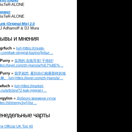
удо хофиз
isTeR-ALONE
ромат
isTeR-ALONE
unk (Original-Mix) 2.0
J Adhamoff & DJ Mura
ывы и мнения
grfuch
»
[url=https://create-
.com/kak-obygrat-kazino/]обыг ...
Purry
»
实用的 在线导览! 干得好!
ttps://iqvel.com/zh-Hans/a/%E7%BE% ...
Purry
»
我早就想, 看到你们相册那样的地
 [url=https://iqvel.com/zh-Hans/a/ ...
efuch
»
[url=https://market-
.ru/articles/72-kak-vyigrat-r ...
ergylnn
»
Доброго времени суток
tps://shinergy.by/].[/ur ...
недельные чарты
he Official UK Top 40