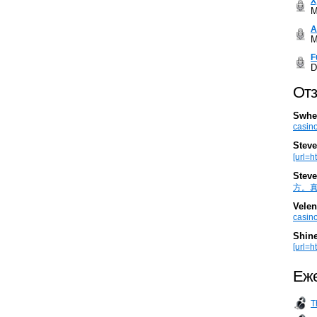
Х
M
А
M
F
D
Отз
Swhe
casino
Steve
[url=h
Steve
方。真棒。
Velen
casino
Shin
[url=ht
Еже
T