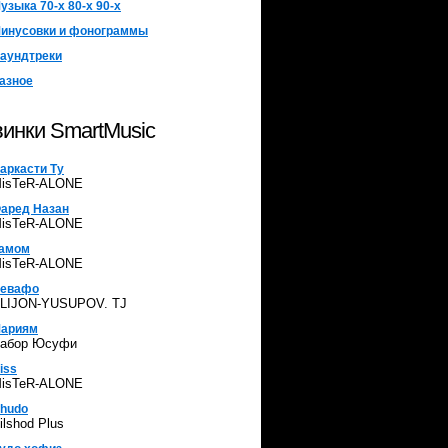
узыка 70-х 80-х 90-х
дь лучшим!
инусовки и фонограммы
аундтреки
ДОБАВЬ МУЗЫКУ
азное
SMARTMUSIC
инки SmartMusic
аркасти Ту
isTeR-ALONE
аред Назан
isTeR-ALONE
амом
isTeR-ALONE
евафо
LIJON-YUSUPOV. TJ
ариям
абор Юсуфи
iss
isTeR-ALONE
hudo
ilshod Plus