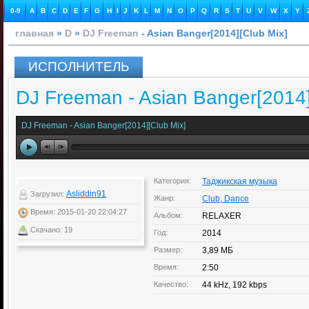
0-9
A
B
C
D
E
F
G
H
I
J
K
L
M
N
O
P
Q
R
S
T
U
V
W
X
Y
главная
»
D
»
DJ Freeman
- Asian Banger[2014][Club Mix]
ИСПОЛНИТЕЛЬ
DJ Freeman - Asian Banger[2014]
DJ Freeman - Asian Banger[2014][Club Mix]
Категория:
Таджикская музыка
Asliddin91
Загрузил:
Жанр:
Club, Dance
Время: 2015-01-20 22:04:27
Альбом:
RELAXER
Скачано: 19
Год:
2014
Размер:
3,89 МБ
Время:
2:50
Качество:
44 kHz, 192 kbps