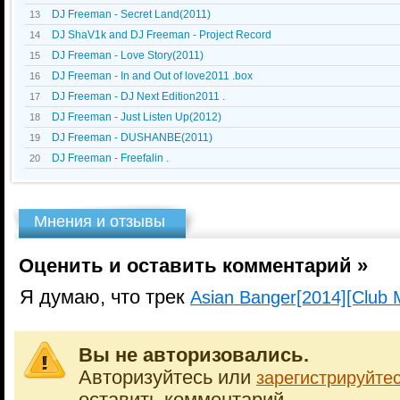
DJ Freeman - Secret Land(2011)
13
DJ ShaV1k and DJ Freeman - Project Record
14
DJ Freeman - Love Story(2011)
15
DJ Freeman - In and Out of love2011 .box
16
DJ Freeman - DJ Next Edition2011 .
17
DJ Freeman - Just Listen Up(2012)
18
DJ Freeman - DUSHANBE(2011)
19
DJ Freeman - Freefalin .
20
Мнения и отзывы
Оценить и оставить комментарий »
Я думаю, что трек
Asian Banger[2014][Club 
Вы не авторизовались.
Авторизуйтесь или
зарегистрируйте