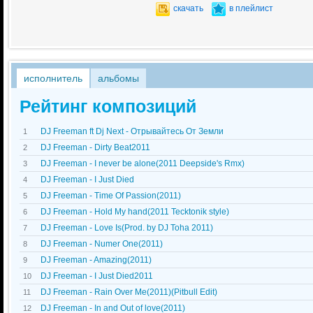
скачать
в плейлист
исполнитель
альбомы
Рейтинг композиций
DJ Freeman ft Dj Next - Отрывайтесь От Земли
1
DJ Freeman - Dirty Beat2011
2
DJ Freeman - I never be alone(2011 Deepside's Rmx)
3
DJ Freeman - I Just Died
4
DJ Freeman - Time Of Passion(2011)
5
DJ Freeman - Hold My hand(2011 Tecktonik style)
6
DJ Freeman - Love Is(Prod. by DJ Toha 2011)
7
DJ Freeman - Numer One(2011)
8
DJ Freeman - Amazing(2011)
9
DJ Freeman - I Just Died2011
10
DJ Freeman - Rain Over Me(2011)(Pitbull Edit)
11
DJ Freeman - In and Out of love(2011)
12