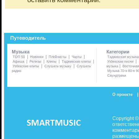
оставить комментарий.
Путеводитель
Музыка
Категории
|
|
|
|
ТОП 50
Новинки
Плейлисты
Чарты
Таджикская музыка
|
|
|
|
|
Афиша
Релизы
Клипы
Таджикские клипы
Узбекские песни
|
|
|
Узбекские клипы
Слушать музыку
Слушать
музыка
Восточна
радио
Музыка 70-х 80-х 9
Саундтреки
|
О проекте
Copyright 
ответствен
комментари
размещены 