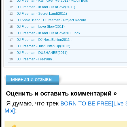
DJ Freeman - Rain Over Me(2011)(Pitbull Edit)
11
DJ Freeman - In and Out of love(2011)
12
DJ Freeman - Secret Land(2011)
13
DJ ShaV1k and DJ Freeman - Project Record
14
DJ Freeman - Love Story(2011)
15
DJ Freeman - In and Out of love2011 .box
16
DJ Freeman - DJ Next Edition2011 .
17
DJ Freeman - Just Listen Up(2012)
18
DJ Freeman - DUSHANBE(2011)
19
DJ Freeman - Freefalin .
20
Мнения и отзывы
Оценить и оставить комментарий »
Я думаю, что трек
BORN TO BE FREE[Live S
:
Mix]