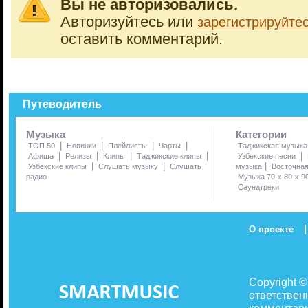
Вы не авторизовались.
Авторизуйтесь или
зарегистрируйте
оставить комментарий.
Путеводитель
Музыка
Категории
|
|
|
|
ТОП 50
Новинки
Плейлисты
Чарты
Таджикская музыка
|
|
|
|
|
Афиша
Релизы
Клипы
Таджикские клипы
Узбекские песни
|
|
|
Узбекские клипы
Слушать музыку
Слушать
музыка
Восточна
радио
Музыка 70-х 80-х 9
Саундтреки
|
О проекте
Copyright 
ответствен