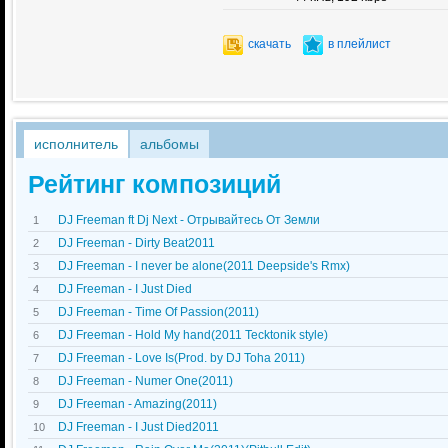
скачать
в плейлист
исполнитель
альбомы
Рейтинг композиций
DJ Freeman ft Dj Next - Отрывайтесь От Земли
1
DJ Freeman - Dirty Beat2011
2
DJ Freeman - I never be alone(2011 Deepside's Rmx)
3
DJ Freeman - I Just Died
4
DJ Freeman - Time Of Passion(2011)
5
DJ Freeman - Hold My hand(2011 Tecktonik style)
6
DJ Freeman - Love Is(Prod. by DJ Toha 2011)
7
DJ Freeman - Numer One(2011)
8
DJ Freeman - Amazing(2011)
9
DJ Freeman - I Just Died2011
10