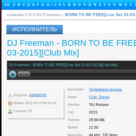
0-9
A
B
C
D
E
F
G
H
I
J
K
L
M
N
O
P
Q
R
S
T
U
V
W
X
Y
главная
»
D
»
DJ Freeman
- BORN TO BE FREE[Live Set 23-03-
ИСПОЛНИТЕЛЬ
DJ Freeman - BORN TO BE FREE[
03-2015][Club Mix]
DJ Freeman - BORN TO BE FREE[Live Set 23-03-2015][Club Mix]
Категория:
Таджикская музыка
Asliddin91
Загрузил:
Жанр:
Club, Dance
Время: 2015-03-23 08:10:14
Альбом:
TAJ Relaxer
Скачано: 23
Год:
2015
Размер:
29,98 МБ
Время:
21:50
Качество:
44 kHz, 192 kbps