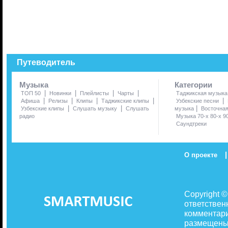
Путеводитель
Музыка
Категории
|
|
|
|
ТОП 50
Новинки
Плейлисты
Чарты
Таджикская музыка
|
|
|
|
|
Афиша
Релизы
Клипы
Таджикские клипы
Узбекские песни
|
|
|
Узбекские клипы
Слушать музыку
Слушать
музыка
Восточна
радио
Музыка 70-х 80-х 9
Саундтреки
|
О проекте
Copyright 
ответствен
комментари
размещены 