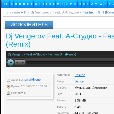
0-9
A
B
C
D
E
F
G
H
I
J
K
L
M
N
O
P
Q
R
S
T
U
V
W
X
Y
главная
»
D
»
Dj Vengerov Feat. А-Студио
- Fashion Girl (Rem
ИСПОЛНИТЕЛЬ
Dj Vengerov Feat. А-Студио - Fas
(Remix)
Dj Vengerov Feat. A-Studio - Fashion Girl (Remix)
Категория:
Разное
smartGroup
Загрузил:
Жанр:
Dance
Время: 2015-03-23 10:33:06
Альбом:
Музыка для Дискотеки
Скачано: 11
Год:
2011
Размер:
8,38 МБ
Время:
3:38
Качество:
44 kHz, 320 kbps