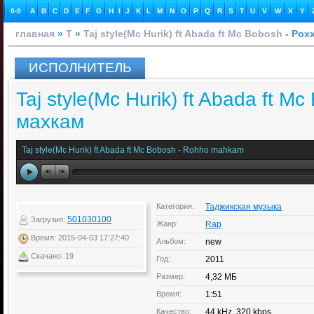
0-9
A
B
C
D
E
F
G
H
I
J
K
L
M
N
O
P
Q
R
S
T
U
V
W
X
Y
главная
»
T
»
Taj style(Mc Hurik) ft Abada ft Mc Bobosh
- Рох
ИСПОЛНИТЕЛЬ
Taj style(Mc Hurik) ft Abada ft M
махкам
Taj style(Mc Hurik) ft Abada ft Mc Bobosh - Rohho mahkam
Категория:
Таджикская музыка
501030100
Загрузил:
Жанр:
Rap
Время: 2015-04-03 17:27:40
Альбом:
new
Скачано: 19
Год:
2011
Размер:
4,32 МБ
Время:
1:51
Качество:
44 kHz, 320 kbps