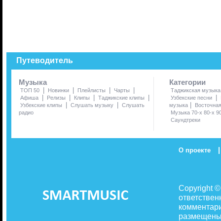
Путеводитель
Музыка
Категории
|
|
|
|
ТОП 50
Новинки
Плейлисты
Чарты
Таджикская музыка
|
|
|
|
|
Афиша
Релизы
Клипы
Таджикские клипы
Узбекские песни
|
|
|
Узбекские клипы
Слушать музыку
Слушать
музыка
Восточна
радио
Музыка 70-х 80-х 9
Саундтреки
|
О проекте
Copyright 
ответствен
комментари
размещены 