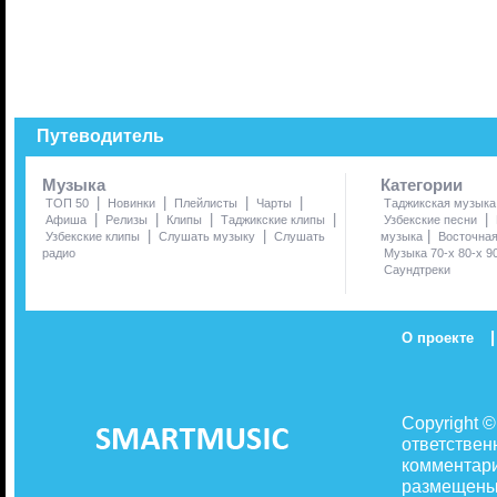
Путеводитель
Музыка
Категории
|
|
|
|
ТОП 50
Новинки
Плейлисты
Чарты
Таджикская музыка
|
|
|
|
|
Афиша
Релизы
Клипы
Таджикские клипы
Узбекские песни
|
|
|
Узбекские клипы
Слушать музыку
Слушать
музыка
Восточна
радио
Музыка 70-х 80-х 9
Саундтреки
|
О проекте
Copyright 
ответствен
комментари
размещены 