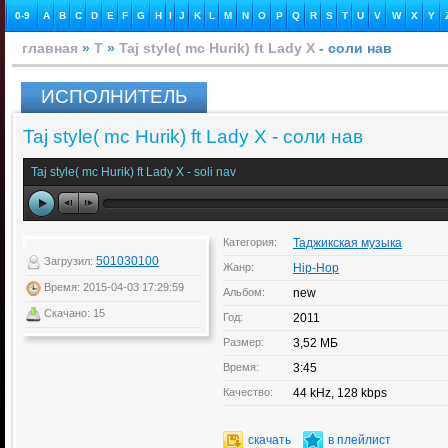
0-9
A
B
C
D
E
F
G
H
I
J
K
L
M
N
O
P
Q
R
S
T
U
V
W
X
Y
главная
»
T
»
Taj style( mc Hurik) ft Lady X
- соли нав
ИСПОЛНИТЕЛЬ
Taj style( mc Hurik) ft Lady X - соли нав
Taj style( mc Hurik) ft Lady X - soli nav
Категория:
Таджикская музыка
501030100
Загрузил:
Жанр:
Hip-Hop
Время: 2015-04-03 17:29:59
Альбом:
new
Скачано: 15
Год:
2011
Размер:
3,52 МБ
Время:
3:45
Качество:
44 kHz, 128 kbps
скачать
в плейлист