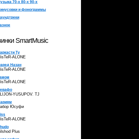
узыка 70-х 80-х 90-х
инусовки и фонограммы
аундтреки
азное
инки SmartMusic
аркасти Ту
isTeR-ALONE
аред Назан
isTeR-ALONE
амом
isTeR-ALONE
евафо
LIJON-YUSUPOV. TJ
ариям
абор Юсуфи
iss
isTeR-ALONE
hudo
ilshod Plus