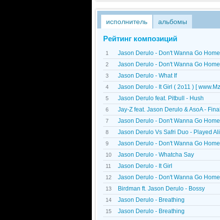
исполнитель
альбомы
Рейтинг композиций
Jason Derulo - Don't Wanna Go Home
1
Jason Derulo - Don't Wanna Go Home
2
Jason Derulo - What If
3
Jason Derulo - It Girl ( 2o11 ) [ www.
4
Jason Derulo feat. Pitbull - Hush
5
Jay-Z feat. Jason Derulo & AsoA - Fina
6
Jason Derulo - Don't Wanna Go Home
7
Jason Derulo Vs Safri Duo - Played Al
8
Jason Derulo - Don't Wanna Go Home
9
Jason Derulo - Whatcha Say
10
Jason Derulo - It Girl
11
Jason Derulo - Don't Wanna Go Home
12
Birdman ft. Jason Derulo - Bossy
13
Jason Derulo - Breathing
14
Jason Derulo - Breathing
15