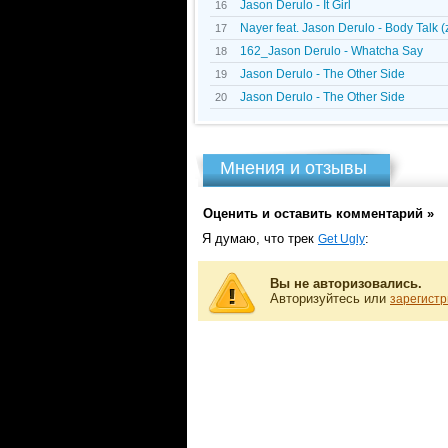
Jason Derulo - It Girl
16
Nayer feat. Jason Derulo - Body Talk (
17
162_Jason Derulo - Whatcha Say
18
Jason Derulo - The Other Side
19
Jason Derulo - The Other Side
20
Мнения и отзывы
Оценить и оставить комментарий »
Я думаю, что трек
:
Get Ugly
Вы не авторизовались.
Авторизуйтесь или
зарегистр