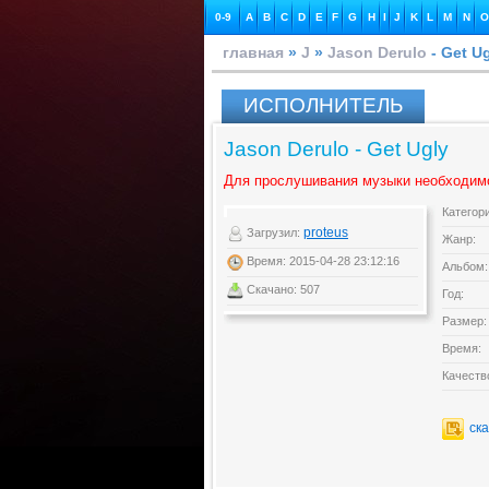
0-9
A
B
C
D
E
F
G
H
I
J
K
L
M
N
O
главная
»
J
»
Jason Derulo
- Get U
ИСПОЛНИТЕЛЬ
Jason Derulo - Get Ugly
Для прослушивания музыки необходим
Категор
proteus
Загрузил:
Жанр:
Время: 2015-04-28 23:12:16
Альбом:
Скачано: 507
Год:
Размер:
Время:
Качеств
ск