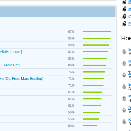
М
М
С
Р
97%
Нов
95%
90%
Б
MzHipHop.com ]
87%
M
83%
Ф
M
l (Radio Edit)
80%
76%
Т
M
ive (Djs From Mars Bootleg)
73%
Б
71%
A
67%
М
64%
Ч
62%
D
M
58%
55%
K
D
50%