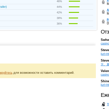
Х
46%
M
zafer)
44%
А
42%
M
38%
F
D
36%
Отз
Swhe
casino
Steve
[url=h
Steve
方。真棒。
Velen
для возможности оставить комментарий.
ируйтесь
casino
Shin
[url=ht
Еже
T