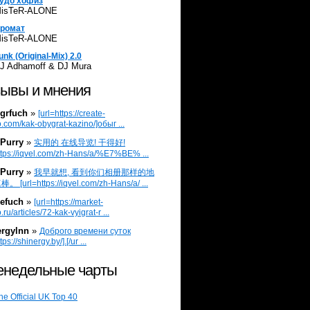
удо хофиз
isTeR-ALONE
ромат
isTeR-ALONE
unk (Original-Mix) 2.0
J Adhamoff & DJ Mura
ывы и мнения
grfuch
»
[url=https://create-
.com/kak-obygrat-kazino/]обыг ...
Purry
»
实用的 在线导览! 干得好!
ttps://iqvel.com/zh-Hans/a/%E7%BE% ...
Purry
»
我早就想, 看到你们相册那样的地
 [url=https://iqvel.com/zh-Hans/a/ ...
efuch
»
[url=https://market-
.ru/articles/72-kak-vyigrat-r ...
ergylnn
»
Доброго времени суток
tps://shinergy.by/].[/ur ...
недельные чарты
he Official UK Top 40