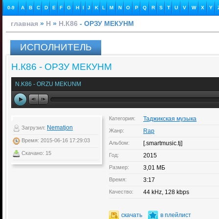
0-9
A
B
C
D
E
F
G
H
I
J
K
L
M
N
O
P
Q
R
S
T
U
V
W
X
Y
главная
»
Н
»
Н.К86
- ОРЗУ МЕКУНМ
ИСПОЛНИТЕЛЬ
Н.К86 - ОРЗУ МЕКУНМ
N.K86 - ORZU MEKUNM
Категория:
Таджикская музыка
Nematjon
Загрузил:
Жанр:
Rap
Время: 2015-06-16 17:29:03
Альбом:
[.smartmusic.tj]
Скачано: 15
Год:
2015
Размер:
3,01 МБ
Время:
3:17
Качество:
44 kHz, 128 kbps
скачать
в плейлист