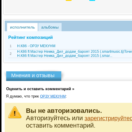
исполнитель
альбомы
Рейтинг композиций
Н.К86 - ОРЗУ МЕКУНМ
1
Н.К86 ft Мастер Немка_Дил_додам_бароят 2015 (.smartmusic.tj)Точи
2
Н.К86 ft Мастер Немка_Дил_додам_бароят 2015 (.smar...
Мнения и отзывы
Оценить и оставить комментарий »
Я думаю, что трек
:
ОРЗУ МЕКУНМ
Вы не авторизовались.
Авторизуйтесь или
зарегистрируйте
оставить комментарий.