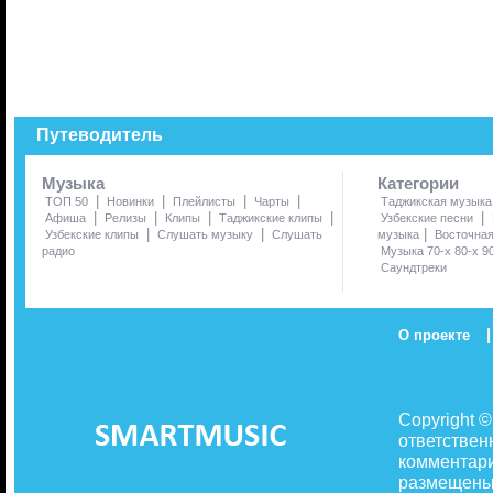
Путеводитель
Музыка
Категории
|
|
|
|
ТОП 50
Новинки
Плейлисты
Чарты
Таджикская музыка
|
|
|
|
|
Афиша
Релизы
Клипы
Таджикские клипы
Узбекские песни
|
|
|
Узбекские клипы
Слушать музыку
Слушать
музыка
Восточна
радио
Музыка 70-х 80-х 9
Саундтреки
|
О проекте
Copyright 
ответствен
комментари
размещены 