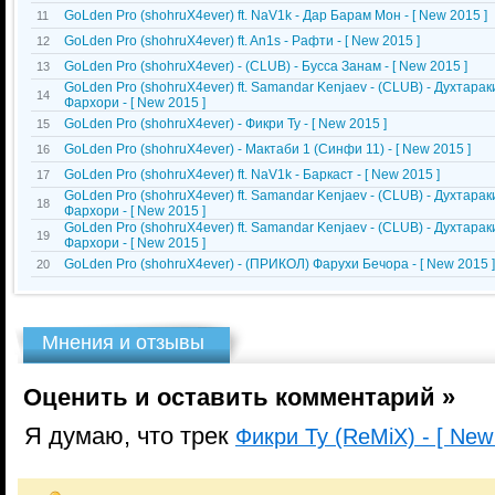
GoLden Pro (shohruX4ever) ft. NaV1k - Дар Барам Мон - [ New 2015 ]
11
GoLden Pro (shohruX4ever) ft. An1s - Рафти - [ New 2015 ]
12
GoLden Pro (shohruX4ever) - (CLUB) - Бусса Занам - [ New 2015 ]
13
GoLden Pro (shohruX4ever) ft. Samandar Kenjaev - (CLUB) - Духтарак
14
Фархори - [ New 2015 ]
GoLden Pro (shohruX4ever) - Фикри Ту - [ New 2015 ]
15
GoLden Pro (shohruX4ever) - Мактаби 1 (Синфи 11) - [ New 2015 ]
16
GoLden Pro (shohruX4ever) ft. NaV1k - Баркаст - [ New 2015 ]
17
GoLden Pro (shohruX4ever) ft. Samandar Kenjaev - (CLUB) - Духтарак
18
Фархори - [ New 2015 ]
GoLden Pro (shohruX4ever) ft. Samandar Kenjaev - (CLUB) - Духтарак
19
Фархори - [ New 2015 ]
GoLden Pro (shohruX4ever) - (ПРИКОЛ) Фарухи Бечора - [ New 2015 ]
20
Мнения и отзывы
Оценить и оставить комментарий »
Я думаю, что трек
Фикри Ту (ReMiX) - [ New