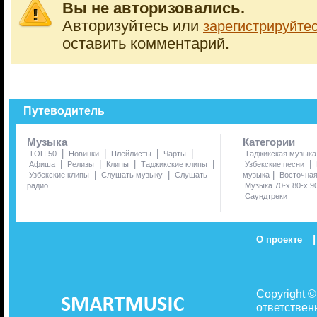
Вы не авторизовались.
Авторизуйтесь или
зарегистрируйте
оставить комментарий.
Путеводитель
Музыка
Категории
|
|
|
|
ТОП 50
Новинки
Плейлисты
Чарты
Таджикская музыка
|
|
|
|
|
Афиша
Релизы
Клипы
Таджикские клипы
Узбекские песни
|
|
|
Узбекские клипы
Слушать музыку
Слушать
музыка
Восточна
радио
Музыка 70-х 80-х 9
Саундтреки
|
О проекте
Copyright 
ответствен