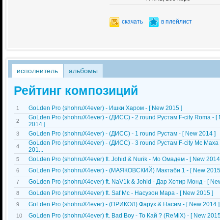
скачать
в плейлист
исполнитель
альбомы
Рейтинг композиций
GoLden Pro (shohruX4ever) - Ишки Харом - [ New 2015 ]
1
GoLden Pro (shohruX4ever) - (ДИСС) - 2 round Рустам F-city Roma - [
2
2014 ]
GoLden Pro (shohruX4ever) - (ДИСС) - 1 round Рустам - [ New 2014 ]
3
GoLden Pro (shohruX4ever) - (ДИСС) - 3 round Рустам F-city Мс Маха 
4
201...
GoLden Pro (shohruX4ever) ft. Johid & Nurik - Мо Омадем - [ New 2014
5
GoLden Pro (shohruX4ever) - (МАЯКОВСКИЙ) Мактаби 1 - [ New 2015
6
GoLden Pro (shohruX4ever) ft. NaV1k & Johid - Дар Хотир Монд - [ Ne
7
GoLden Pro (shohruX4ever) ft. Saf Mc - Насузон Мара - [ New 2015 ]
8
GoLden Pro (shohruX4ever) - (ПРИКОЛ) Фарух & Насим - [ New 2014 ]
9
GoLden Pro (shohruX4ever) ft. Bad Boy - То Кай ? (ReMiX) - [ New 2015
10