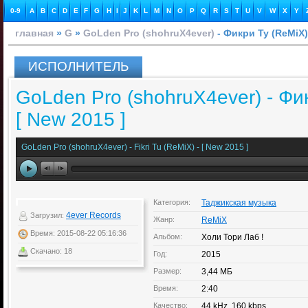
0-9
A
B
C
D
E
F
G
H
I
J
K
L
M
N
O
P
Q
R
S
T
U
V
W
X
Y
главная
»
G
»
GoLden Pro (shohruX4ever)
- Фикри Ту (ReMiX) 
ИСПОЛНИТЕЛЬ
GoLden Pro (shohruX4ever) - Фик
[ New 2015 ]
GoLden Pro (shohruX4ever) - Fikri Tu (ReMiX) - [ New 2015 ]
Категория:
Таджикская музыка
4ever Records
Загрузил:
Жанр:
ReMiX
Время: 2015-08-22 05:16:36
Альбом:
Холи Тори Лаб !
Скачано: 18
Год:
2015
Размер:
3,44 МБ
Время:
2:40
Качество:
44 kHz, 160 kbps