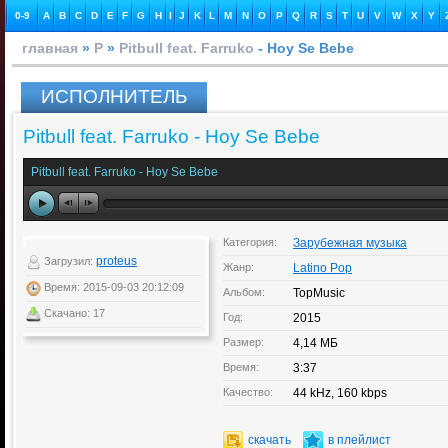
0-9
A
B
C
D
E
F
G
H
I
J
K
L
M
N
O
P
Q
R
S
T
U
V
W
X
Y
главная
»
P
»
Pitbull feat. Farruko
- Hoy Se Bebe
ИСПОЛНИТЕЛЬ
Pitbull feat. Farruko - Hoy Se Bebe
Pitbull feat. Farruko - Hoy Se Bebe
Категория:
Зарубежная музыка
proteus
Загрузил:
Жанр:
Latino Pop
Время: 2015-09-03 20:12:09
Альбом:
TopMusic
Скачано: 17
Год:
2015
Размер:
4,14 МБ
Время:
3:37
Качество:
44 kHz, 160 kbps
скачать
в плейлист