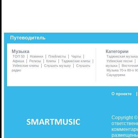
Путеводитель
Музыка
Категории
|
|
|
|
ТОП 50
Новинки
Плейлисты
Чарты
Таджикская музыка
|
|
|
|
|
Афиша
Релизы
Клипы
Таджикские клипы
Узбекские песни
|
|
|
Узбекские клипы
Слушать музыку
Слушать
музыка
Восточна
радио
Музыка 70-х 80-х 9
Саундтреки
|
О проекте
Copyright 
ответствен
комментари
размещены 