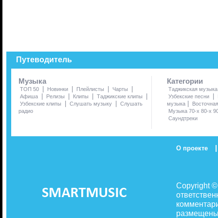
Путеводитель
Музыка
Категории
|
|
|
|
ТОП 50
Новинки
Плейлисты
Чарты
Таджикская музыка
|
|
|
|
|
Афиша
Релизы
Клипы
Таджикские клипы
Узбекские песни
|
|
|
Узбекские клипы
Слушать музыку
Слушать
музыка
Восточна
радио
Музыка 70-х 80-х 9
Саундтреки
|
О проекте
Copyright 
ответствен
комментари
размещены 