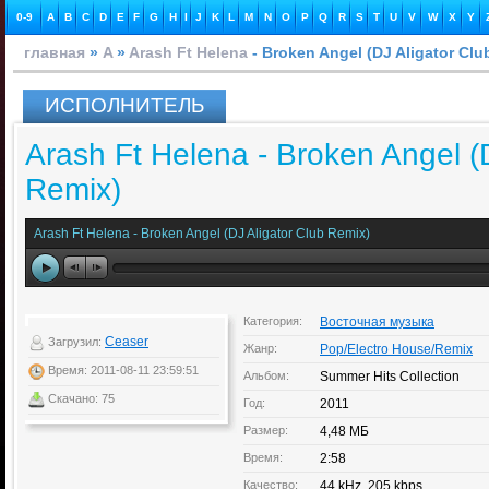
0-9
A
B
C
D
E
F
G
H
I
J
K
L
M
N
O
P
Q
R
S
T
U
V
W
X
Y
главная
»
A
»
Arash Ft Helena
- Broken Angel (DJ Aligator Clu
ИСПОЛНИТЕЛЬ
Arash Ft Helena - Broken Angel (D
Remix)
Arash Ft Helena - Broken Angel (DJ Aligator Club Remix)
Категория:
Восточная музыка
Ceaser
Загрузил:
Жанр:
Pop/Electro House/Remix
Время: 2011-08-11 23:59:51
Альбом:
Summer Hits Collection
Скачано: 75
Год:
2011
Размер:
4,48 МБ
Время:
2:58
Качество:
44 kHz, 205 kbps