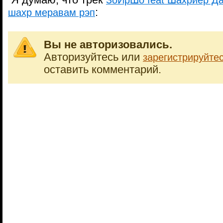
Я думаю, что трек
ЗоИрШо feat Шахриёр Да
:
шахр меравам рэп
Вы не авторизовались.
Авторизуйтесь или
зарегистрируйте
оставить комментарий.