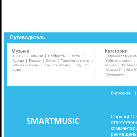
Путеводитель
Музыка
Категории
|
|
|
|
ТОП 50
Новинки
Плейлисты
Чарты
Таджикская музыка
|
|
|
|
|
Афиша
Релизы
Клипы
Таджикские клипы
Узбекские песни
|
|
|
Узбекские клипы
Слушать музыку
Слушать
музыка
Восточна
радио
Музыка 70-х 80-х 9
Саундтреки
|
О проекте
Copyright 
ответствен
комментари
размещены 