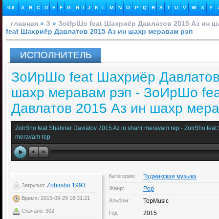
0-9
A
B
C
D
E
F
G
H
I
J
K
L
M
N
O
P
Q
R
S
T
U
V
W
X
Y
главная
»
З
»
ЗоИрШо feat Шахриёр Давлатов 2015 Аз ин ш
feat Шахриёр Давлатов 2015 Аз ин шахр меравам рэп
ИСПОЛНИТЕЛЬ
ЗоИрШо feat Шахриёр Давлатов
шахр меравам рэп - ЗоИрШо fe
Давлатов 2015 Аз ин шахр мер
ZoIrSho feat Shahrier Davlatov 2015 Az in shahr meravam rep - ZoIrSho feat
meravam rep
Категория:
Таджикская музыка
Zohirsho 1993
Загрузил:
Жанр:
Pop
Время: 2015-09-29 18:31:21
Альбом:
TopMusic
Скачано: 302
Год:
2015