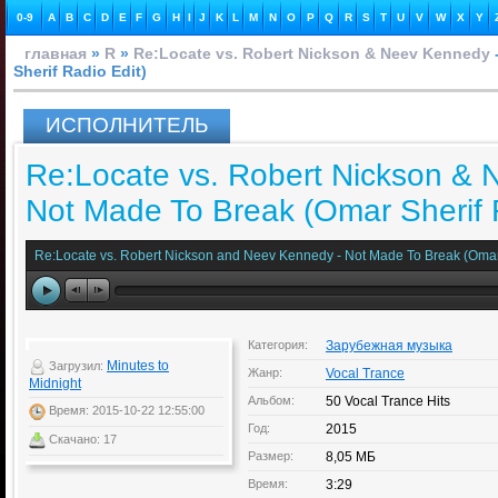
0-9
A
B
C
D
E
F
G
H
I
J
K
L
M
N
O
P
Q
R
S
T
U
V
W
X
Y
главная
»
R
»
Re:Locate vs. Robert Nickson & Neev Kennedy
Sherif Radio Edit)
ИСПОЛНИТЕЛЬ
Re:Locate vs. Robert Nickson & 
Not Made To Break (Omar Sherif 
Re:Locate vs. Robert Nickson and Neev Kennedy - Not Made To Break (Omar 
Категория:
Зарубежная музыка
Minutes to
Загрузил:
Жанр:
Vocal Trance
Midnight
Альбом:
50 Vocal Trance Hits
Время: 2015-10-22 12:55:00
Год:
2015
Скачано: 17
Размер:
8,05 МБ
Время:
3:29