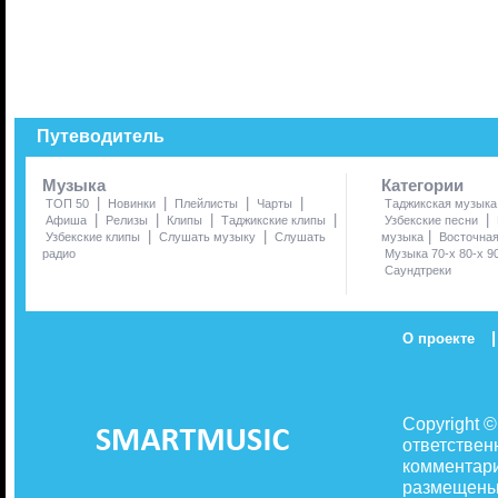
Путеводитель
Музыка
Категории
|
|
|
|
ТОП 50
Новинки
Плейлисты
Чарты
Таджикская музыка
|
|
|
|
|
Афиша
Релизы
Клипы
Таджикские клипы
Узбекские песни
|
|
|
Узбекские клипы
Слушать музыку
Слушать
музыка
Восточна
радио
Музыка 70-х 80-х 9
Саундтреки
|
О проекте
Copyright 
ответствен
комментари
размещены 