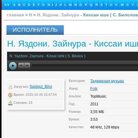
0-9
A
B
C
D
E
F
G
H
I
J
K
L
M
N
O
P
Q
R
S
T
U
V
W
X
Y
главная
»
Н
»
Н. Яздони. Зайнура
- Киссаи ишк ( С. Билолов
ИСПОЛНИТЕЛЬ
Н. Яздони. Зайнура - Киссаи ишк
N. Yazdoni. Zaynura - Kissai ishk ( S. Bilolov )
Категория:
Таджикская музыка
Saidqul_Bilol
Загрузил:
Жанр:
Folk
Время: 2015-10-26 15:47:54
Альбом:
TopMusic
Скачано: 23
Год:
2011
Размер:
3,55 МБ
Время:
3:53
Качество:
48 kHz, 128 kbps