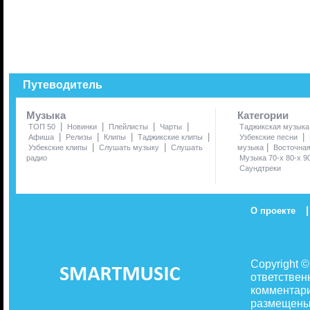
Путеводитель
Музыка
Категории
|
|
|
|
ТОП 50
Новинки
Плейлисты
Чарты
Таджикская музыка
|
|
|
|
|
Афиша
Релизы
Клипы
Таджикские клипы
Узбекские песни
|
|
|
Узбекские клипы
Слушать музыку
Слушать
музыка
Восточна
радио
Музыка 70-х 80-х 9
Саундтреки
|
О проекте
Copyright 
ответствен
комментари
размещены 