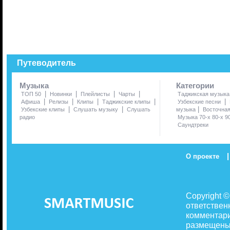
Путеводитель
Музыка
Категории
|
|
|
|
ТОП 50
Новинки
Плейлисты
Чарты
Таджикская музыка
|
|
|
|
|
Афиша
Релизы
Клипы
Таджикские клипы
Узбекские песни
|
|
|
Узбекские клипы
Слушать музыку
Слушать
музыка
Восточна
радио
Музыка 70-х 80-х 9
Саундтреки
|
О проекте
Copyright 
ответствен
комментари
размещены 