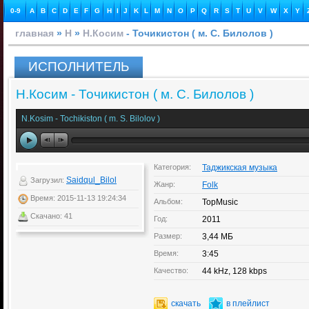
0-9
A
B
C
D
E
F
G
H
I
J
K
L
M
N
O
P
Q
R
S
T
U
V
W
X
Y
главная
»
Н
»
Н.Косим
- Точикистон ( м. С. Билолов )
ИСПОЛНИТЕЛЬ
Н.Косим - Точикистон ( м. С. Билолов )
N.Kosim - Tochikiston ( m. S. Bilolov )
Категория:
Таджикская музыка
Saidqul_Bilol
Загрузил:
Жанр:
Folk
Время: 2015-11-13 19:24:34
Альбом:
TopMusic
Скачано: 41
Год:
2011
Размер:
3,44 МБ
Время:
3:45
Качество:
44 kHz, 128 kbps
скачать
в плейлист