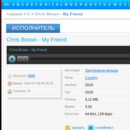
0-9
A
B
C
D
E
F
G
H
I
J
K
L
M
N
O
P
Q
R
S
T
U
V
W
X
Y
главная
»
C
»
Chris Brown
- My Friend
ИСПОЛНИТЕЛЬ
Chris Brown - My Friend
Chris Brown - My Friend
Категория:
Зарубежная музыка
ifidik
Загрузил:
Жанр:
Country
Время: 2016-07-08 06:35:33
Альбом:
2016
Скачано: 21
Год:
2016
Размер:
3,12 МБ
Время:
3:20
Качество:
44 kHz, 128 kbps
скачать
в плейлист