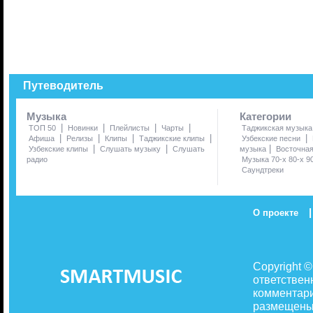
Путеводитель
Музыка
Категории
|
|
|
|
ТОП 50
Новинки
Плейлисты
Чарты
Таджикская музыка
|
|
|
|
|
Афиша
Релизы
Клипы
Таджикские клипы
Узбекские песни
|
|
|
Узбекские клипы
Слушать музыку
Слушать
музыка
Восточна
радио
Музыка 70-х 80-х 9
Саундтреки
|
О проекте
Copyright 
ответствен
комментари
размещены 