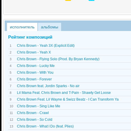
исполнитель
альбомы
Рейтинг композиций
Chris Brown - Yeah 3X (Explicit Edit)
1
Chris Brown - Yeah X
2
Chris Brown - Flying Solo (Prod. By Bryan Kennedy)
3
Chris Brown - Lucky Me
4
Chris Brown - With You
5
Chris Brown - Forever
6
Chris Brown feat. Jordin Sparks - No air
7
Lil Mama Feat. Chris Brown and T-Pain - Shawty Get Loose
8
Chris Brown Feat. Lil Wayne & Swizz Beatz - I Can Transform Ya
9
Chris Brown - Sing Like Me
10
Chris Brown - Crawl
11
Chris Brown - So Cold
12
Chris Brown - What I Do (feat. Plies)
13