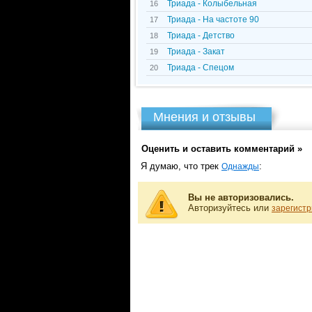
Триада - Колыбельная
16
Триада - На частоте 90
17
Триада - Детство
18
Триада - Закат
19
Триада - Спецом
20
Мнения и отзывы
Оценить и оставить комментарий »
Я думаю, что трек
:
Однажды
Вы не авторизовались.
Авторизуйтесь или
зарегистр