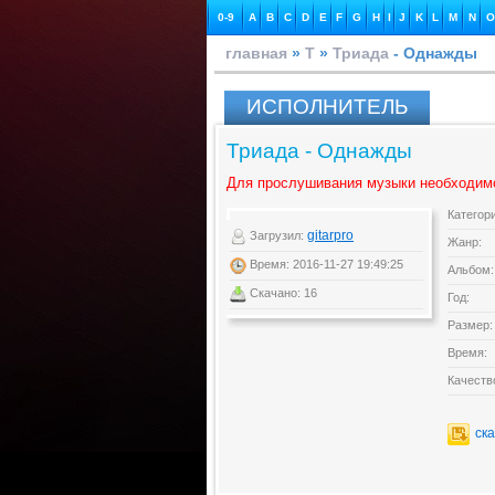
0-9
A
B
C
D
E
F
G
H
I
J
K
L
M
N
O
главная
»
Т
»
Триада
- Однажды
ИСПОЛНИТЕЛЬ
Триада - Однажды
Для прослушивания музыки необходим
Категор
gitarpro
Загрузил:
Жанр:
Время: 2016-11-27 19:49:25
Альбом:
Скачано: 16
Год:
Размер:
Время:
Качеств
ск