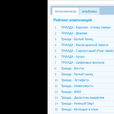
исполнитель
альбомы
Рейтинг композиций
ТРИАДА - Королек - птичка певчая
1
ТРИАДА - Дежавю
2
Триада - Белый Танец
3
ТРИАДА - Маска красной смерти
4
ТРИАДА - Серпентарий (Feat. Змей)
5
ТРИАДА - Аутро
6
ТРИАДА - Цифровые кропали
7
Триада - Восток
8
Триада - Белый танец
9
Триада - Эстафета
10
Триада - Невесомость
11
Триада - 8000
12
Триада - Дискотека камуфляж
13
Триада - Нежный Омут
14
Триада - Молодые и злые
15