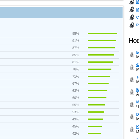
М
М
С
Р
95%
Нов
91%
87%
Б
85%
M
81%
Ф
M
76%
71%
Т
M
67%
Б
63%
A
60%
М
55%
Ч
53%
D
M
49%
45%
K
D
42%