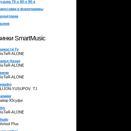
узыка 70-х 80-х 90-х
инусовки и фонограммы
аундтреки
азное
инки SmartMusic
аркасти Ту
isTeR-ALONE
аред Назан
isTeR-ALONE
амом
isTeR-ALONE
евафо
LIJON-YUSUPOV. TJ
ариям
абор Юсуфи
iss
isTeR-ALONE
hudo
ilshod Plus