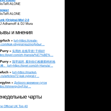
удо хофиз
isTeR-ALONE
ромат
isTeR-ALONE
unk (Original-Mix) 2.0
J Adhamoff & DJ Mura
ывы и мнения
grfuch
»
[url=https://create-
.com/kak-obygrat-kazino/]обыг ...
Purry
»
实用的 在线导览! 干得好!
ttps://iqvel.com/zh-Hans/a/%E7%BE% ...
Purry
»
我早就想, 看到你们相册那样的地
 [url=https://iqvel.com/zh-Hans/a/ ...
efuch
»
[url=https://market-
.ru/articles/72-kak-vyigrat-r ...
ergylnn
»
Доброго времени суток
tps://shinergy.by/].[/ur ...
недельные чарты
he Official UK Top 40