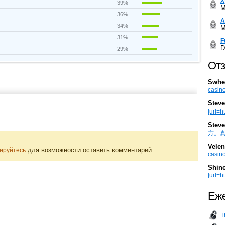
Х
39%
M
36%
А
34%
M
31%
F
D
29%
Отз
Swhe
casino
Steve
[url=h
Steve
方。真棒。
Velen
для возможности оставить комментарий.
ируйтесь
casino
Shin
[url=ht
Еже
T