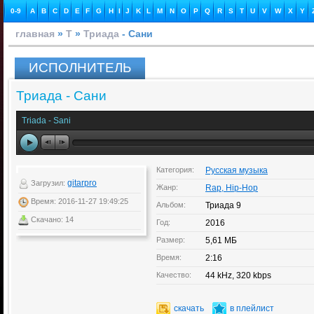
0-9
A
B
C
D
E
F
G
H
I
J
K
L
M
N
O
P
Q
R
S
T
U
V
W
X
Y
главная
»
Т
»
Триада
- Сани
ИСПОЛНИТЕЛЬ
Триада - Сани
Triada - Sani
Категория:
Русская музыка
gitarpro
Загрузил:
Жанр:
Rap, Hip-Hop
Время: 2016-11-27 19:49:25
Альбом:
Триада 9
Скачано: 14
Год:
2016
Размер:
5,61 МБ
Время:
2:16
Качество:
44 kHz, 320 kbps
скачать
в плейлист