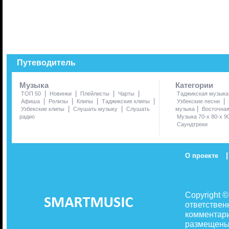
Путеводитель
Музыка
Категории
|
|
|
|
ТОП 50
Новинки
Плейлисты
Чарты
Таджикская музыка
|
|
|
|
|
Афиша
Релизы
Клипы
Таджикские клипы
Узбекские песни
|
|
|
Узбекские клипы
Слушать музыку
Слушать
музыка
Восточна
радио
Музыка 70-х 80-х 9
Саундтреки
|
О проекте
Copyright 
ответствен
комментари
размещены 