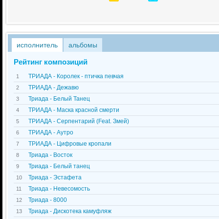
исполнитель
альбомы
Рейтинг композиций
ТРИАДА - Королек - птичка певчая
1
ТРИАДА - Дежавю
2
Триада - Белый Танец
3
ТРИАДА - Маска красной смерти
4
ТРИАДА - Серпентарий (Feat. Змей)
5
ТРИАДА - Аутро
6
ТРИАДА - Цифровые кропали
7
Триада - Восток
8
Триада - Белый танец
9
Триада - Эстафета
10
Триада - Невесомость
11
Триада - 8000
12
Триада - Дискотека камуфляж
13