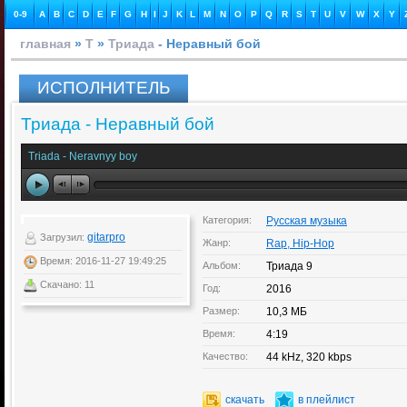
0-9
A
B
C
D
E
F
G
H
I
J
K
L
M
N
O
P
Q
R
S
T
U
V
W
X
Y
главная
»
Т
»
Триада
- Неравный бой
ИСПОЛНИТЕЛЬ
Триада - Неравный бой
Triada - Neravnyy boy
Категория:
Русская музыка
gitarpro
Загрузил:
Жанр:
Rap, Hip-Hop
Время: 2016-11-27 19:49:25
Альбом:
Триада 9
Скачано: 11
Год:
2016
Размер:
10,3 МБ
Время:
4:19
Качество:
44 kHz, 320 kbps
скачать
в плейлист