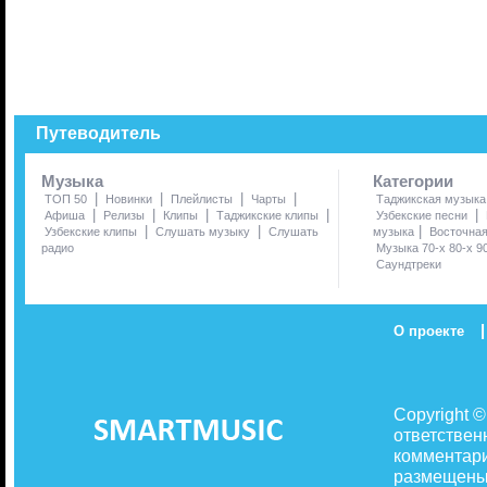
Путеводитель
Музыка
Категории
|
|
|
|
ТОП 50
Новинки
Плейлисты
Чарты
Таджикская музыка
|
|
|
|
|
Афиша
Релизы
Клипы
Таджикские клипы
Узбекские песни
|
|
|
Узбекские клипы
Слушать музыку
Слушать
музыка
Восточна
радио
Музыка 70-х 80-х 9
Саундтреки
|
О проекте
Copyright 
ответствен
комментари
размещены 