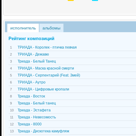
исполнитель
альбомы
Рейтинг композиций
ТРИАДА - Королек - птичка певчая
1
ТРИАДА - Дежавю
2
Триада - Белый Танец
3
ТРИАДА - Маска красной смерти
4
ТРИАДА - Серпентарий (Feat. Змей)
5
ТРИАДА - Аутро
6
ТРИАДА - Цифровые кропали
7
Триада - Восток
8
Триада - Белый танец
9
Триада - Эстафета
10
Триада - Невесомость
11
Триада - 8000
12
Триада - Дискотека камуфляж
13