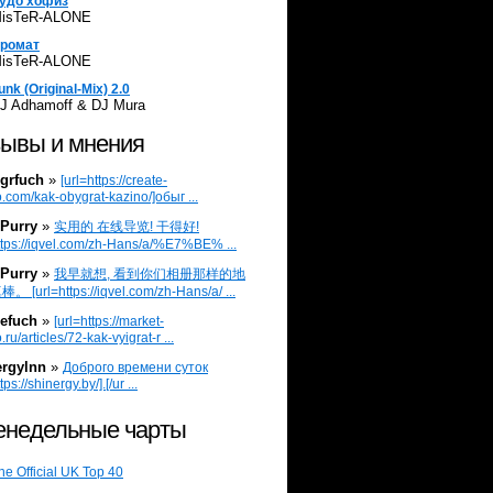
удо хофиз
isTeR-ALONE
ромат
isTeR-ALONE
unk (Original-Mix) 2.0
J Adhamoff & DJ Mura
ывы и мнения
grfuch
»
[url=https://create-
.com/kak-obygrat-kazino/]обыг ...
Purry
»
实用的 在线导览! 干得好!
ttps://iqvel.com/zh-Hans/a/%E7%BE% ...
Purry
»
我早就想, 看到你们相册那样的地
 [url=https://iqvel.com/zh-Hans/a/ ...
efuch
»
[url=https://market-
.ru/articles/72-kak-vyigrat-r ...
ergylnn
»
Доброго времени суток
tps://shinergy.by/].[/ur ...
недельные чарты
he Official UK Top 40