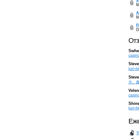
Х
M
А
M
F
D
Отз
Swhe
casino
Steve
[url=h
Steve
方。真棒。
Velen
casino
Shin
[url=ht
Еже
T