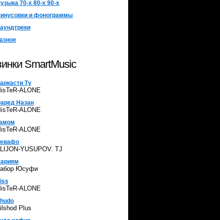
узыка 70-х 80-х 90-х
инусовки и фонограммы
аундтреки
азное
инки SmartMusic
аркасти Ту
isTeR-ALONE
аред Назан
isTeR-ALONE
амом
isTeR-ALONE
евафо
LIJON-YUSUPOV. TJ
ариям
абор Юсуфи
iss
isTeR-ALONE
hudo
ilshod Plus