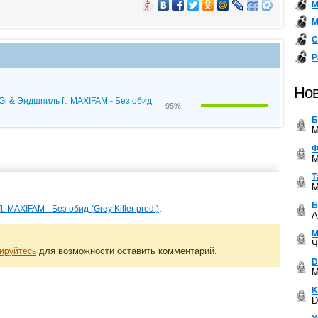
М
М
С
Р
Нов
i & Эндшпиль ft. MAXIFAM - Без обид
95%
Б
M
Ф
M
Т
M
Б
:
. MAXIFAM - Без обид (Grey Killer prod.)
A
М
Ч
для возможности оставить комментарий.
ируйтесь
D
M
K
D