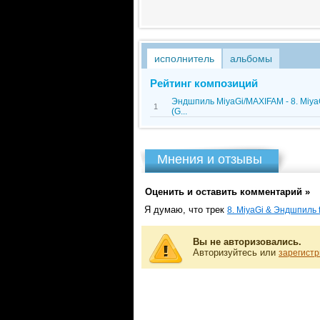
исполнитель
альбомы
Рейтинг композиций
Эндшпиль MiyaGi/MAXIFAM - 8. MiyaG
1
(G...
Мнения и отзывы
Оценить и оставить комментарий »
Я думаю, что трек
8. MiyaGi & Эндшпиль ft
Вы не авторизовались.
Авторизуйтесь или
зарегистр