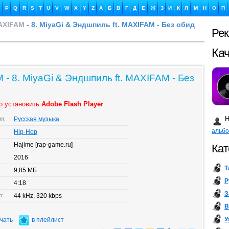
P
Q
R
S
T
U
V
W
X
Y
Z
А
Б
В
Г
Д
Е
Ж
З
И
К
Л
М
Н
О
П
AXIFAM
- 8. MiyaGi & Эндшпиль ft. MAXIFAM - Без обид
Ре
Ка
- 8. MiyaGi & Эндшпиль ft. MAXIFAM - Без
о установить
Adobe Flash Player
.
Бу
Н
ия:
Русская музыка
альб
Hip-Hop
Hajime [rap-game.ru]
Кат
2016
Т
9,85 МБ
Р
4:18
З
о:
44 kHz, 320 kbps
В
У
ачать
в плейлист