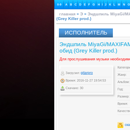
0-9
A
B
C
D
E
F
G
H
I
J
K
L
M
N
O
главная
»
Э
»
Эндшпиль MiyaGi/M
(Grey Killer prod.)
ИСПОЛНИТЕЛЬ
Эндшпиль MiyaGi/MAXIFAM 
обид (Grey Killer prod.)
Для прослушивания музыки необходим
Категор
gitarpro
Загрузил:
Жанр:
Время: 2016-11-27 19:54:53
Альбом:
Скачано: 30
Год:
Размер:
Время:
Качеств
ск