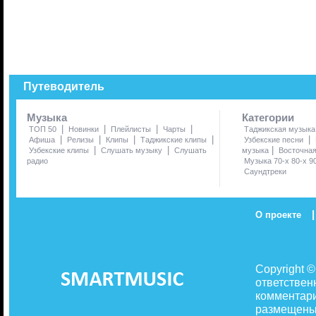
Путеводитель
Музыка
Категории
|
|
|
|
ТОП 50
Новинки
Плейлисты
Чарты
Таджикская музыка
|
|
|
|
|
Афиша
Релизы
Клипы
Таджикские клипы
Узбекские песни
|
|
|
Узбекские клипы
Слушать музыку
Слушать
музыка
Восточна
радио
Музыка 70-х 80-х 9
Саундтреки
|
О проекте
Copyright 
ответствен
комментари
размещены 