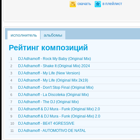
скачать
в плейлист
исполнитель
альбомы
Рейтинг композиций
DJ Adhamoff - Rock My Baby (Original Mix)
1
DJ Adhamoff - Shake It (Original Mix) 2024
2
DJ Adhamoff - My Life (New Version)
3
DJ Adhamoff - My Life (Original Mix 2k19)
4
DJ Adhamoff - Don't Stop Final (Original Mix)
5
DJ Adhamoff - La Discoteka (Original Mix)
6
DJ Adhamoff - The DJ (Original Mix)
7
DJ Adhamoff & DJ Mura - Funk (Original Mix) 2.0
8
DJ Adhamoff & DJ Mura - Funk (Original-Mix) 2.0
9
DJ Adhamoff - BE4T 4GRESSIVE
10
DJ Adhamoff - AUTOMOTIVO DE NATAL
11