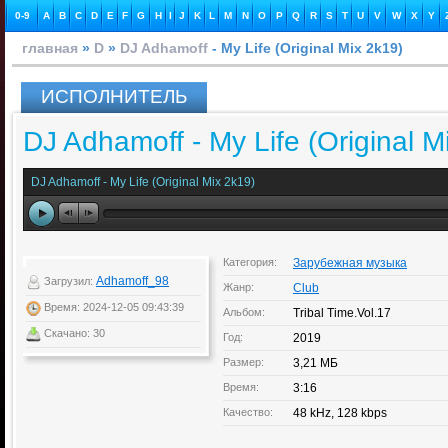
0-9
A
B
C
D
E
F
G
H
I
J
K
L
M
N
O
P
Q
R
S
T
U
V
W
X
Y
главная
»
D
»
DJ Adhamoff
- My Life (Original Mix 2k19)
ИСПОЛНИТЕЛЬ
DJ Adhamoff - My Life (Original M
DJ Adhamoff - My Life (Original Mix 2k19)
Категория:
Зарубежная музыка
Adhamoff_98
Загрузил:
Жанр:
Club
Время: 2024-12-05 09:43:39
Альбом:
Tribal Time.Vol.17
Скачано: 30
Год:
2019
Размер:
3,21 МБ
Время:
3:16
Качество:
48 kHz, 128 kbps