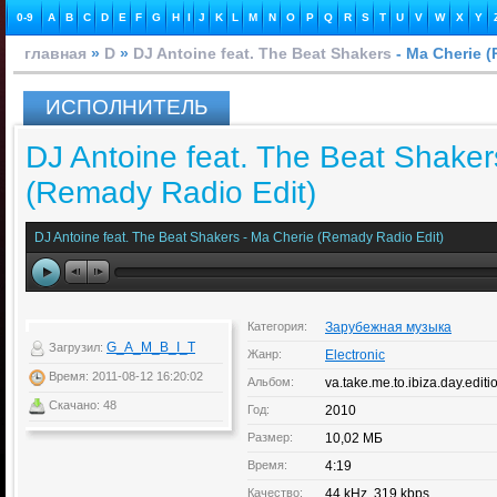
0-9
A
B
C
D
E
F
G
H
I
J
K
L
M
N
O
P
Q
R
S
T
U
V
W
X
Y
главная
»
D
»
DJ Antoine feat. The Beat Shakers
- Ma Cherie (
ИСПОЛНИТЕЛЬ
DJ Antoine feat. The Beat Shaker
(Remady Radio Edit)
DJ Antoine feat. The Beat Shakers - Ma Cherie (Remady Radio Edit)
Категория:
Зарубежная музыка
G_A_M_B_I_T
Загрузил:
Жанр:
Electronic
Время: 2011-08-12 16:20:02
Альбом:
va.take.me.to.ibiza.day.edit
Скачано: 48
Год:
2010
Размер:
10,02 МБ
Время:
4:19
Качество:
44 kHz, 319 kbps