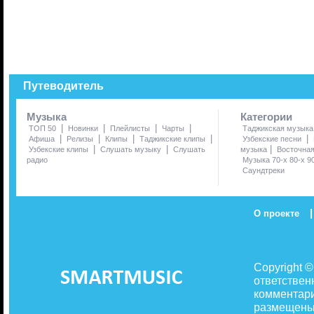
Путеводитель
Музыка
Категории
|
|
|
|
ТОП 50
Новинки
Плейлисты
Чарты
Таджикская музыка
|
|
|
|
|
Афиша
Релизы
Клипы
Таджикские клипы
Узбекские песни
|
|
|
Узбекские клипы
Слушать музыку
Слушать
музыка
Восточна
радио
Музыка 70-х 80-х 9
Саундтреки
|
О проекте
Copyright 
ответствен
комментари
размещены 