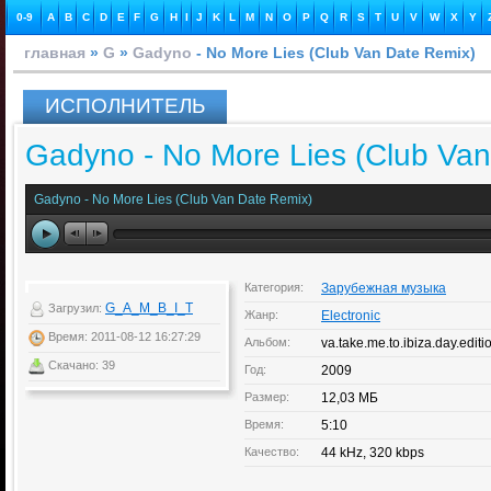
0-9
A
B
C
D
E
F
G
H
I
J
K
L
M
N
O
P
Q
R
S
T
U
V
W
X
Y
главная
»
G
»
Gadyno
- No More Lies (Club Van Date Remix)
ИСПОЛНИТЕЛЬ
Gadyno - No More Lies (Club Van
Gadyno - No More Lies (Club Van Date Remix)
Категория:
Зарубежная музыка
G_A_M_B_I_T
Загрузил:
Жанр:
Electronic
Время: 2011-08-12 16:27:29
Альбом:
va.take.me.to.ibiza.day.edit
Скачано: 39
Год:
2009
Размер:
12,03 МБ
Время:
5:10
Качество:
44 kHz, 320 kbps