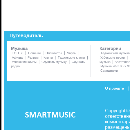
Путеводитель
Музыка
Категории
|
|
|
|
ТОП 50
Новинки
Плейлисты
Чарты
Таджикская музыка
|
|
|
|
|
Афиша
Релизы
Клипы
Таджикские клипы
Узбекские песни
|
|
|
Узбекские клипы
Слушать музыку
Слушать
музыка
Восточна
радио
Музыка 70-х 80-х 9
Саундтреки
|
О проекте
Copyright 
ответствен
комментари
размещены 