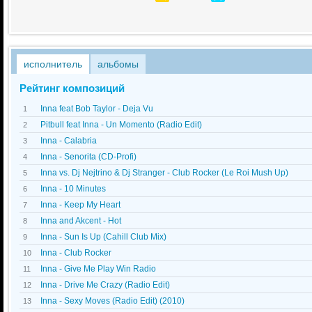
исполнитель
альбомы
Рейтинг композиций
Inna feat Bob Taylor - Deja Vu
1
Pitbull feat Inna - Un Momento (Radio Edit)
2
Inna - Calabria
3
Inna - Senorita (CD-Profi)
4
Inna vs. Dj Nejtrino & Dj Stranger - Club Rocker (Le Roi Mush Up)
5
Inna - 10 Minutes
6
Inna - Keep My Heart
7
Inna and Akcent - Hot
8
Inna - Sun Is Up (Cahill Club Mix)
9
Inna - Club Rocker
10
Inna - Give Me Play Win Radio
11
Inna - Drive Me Crazy (Radio Edit)
12
Inna - Sexy Moves (Radio Edit) (2010)
13