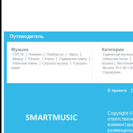
Путеводитель
Музыка
Категории
|
|
|
|
ТОП 50
Новинки
Плейлисты
Чарты
Таджикская музыка
|
|
|
|
|
Афиша
Релизы
Клипы
Таджикские клипы
Узбекские песни
|
|
|
Узбекские клипы
Слушать музыку
Слушать
музыка
Восточна
радио
Музыка 70-х 80-х 9
Саундтреки
|
О проекте
Copyright 
ответствен
комментари
размещены 