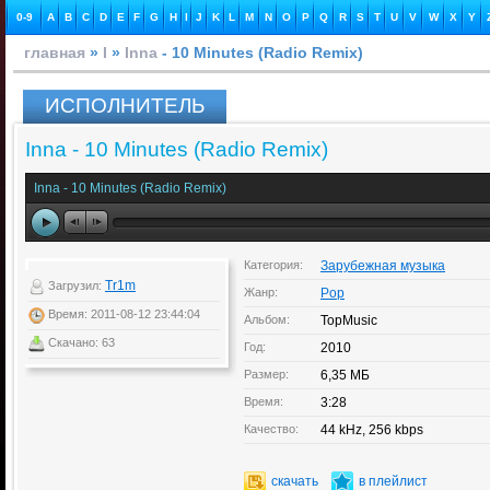
0-9
A
B
C
D
E
F
G
H
I
J
K
L
M
N
O
P
Q
R
S
T
U
V
W
X
Y
главная
»
I
»
Inna
- 10 Minutes (Radio Remix)
ИСПОЛНИТЕЛЬ
Inna - 10 Minutes (Radio Remix)
Inna - 10 Minutes (Radio Remix)
Категория:
Зарубежная музыка
Tr1m
Загрузил:
Жанр:
Pop
Время: 2011-08-12 23:44:04
Альбом:
TopMusic
Скачано: 63
Год:
2010
Размер:
6,35 МБ
Время:
3:28
Качество:
44 kHz, 256 kbps
скачать
в плейлист