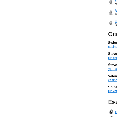
Х
M
А
M
F
D
Отз
Swhe
casino
Steve
[url=h
Steve
方。真棒。
Velen
casino
Shin
[url=ht
Еже
T