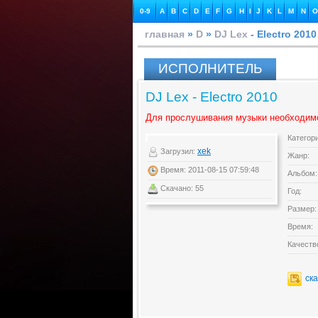
0-9
A
B
C
D
E
F
G
H
I
J
K
L
M
N
O
главная
»
D
»
DJ Lex
- Electro 2010
ИСПОЛНИТЕЛЬ
DJ Lex - Electro 2010
Для прослушивания музыки необходим
Категор
xek
Загрузил:
Жанр:
Время: 2011-08-15 07:59:48
Альбом:
Скачано: 55
Год:
Размер:
Время:
Качеств
ск