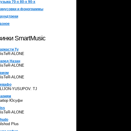
узыка 70-х 80-х 90-х
инусовки и фонограммы
аундтреки
азное
инки SmartMusic
аркасти Ту
isTeR-ALONE
аред Назан
isTeR-ALONE
амом
isTeR-ALONE
евафо
LIJON-YUSUPOV. TJ
ариям
абор Юсуфи
iss
isTeR-ALONE
hudo
ilshod Plus