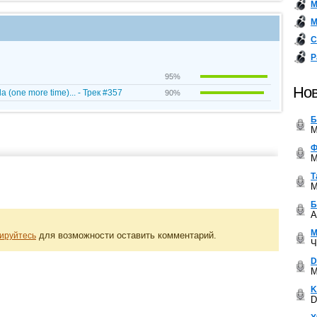
М
М
С
Р
95%
Нов
 (one more time)... - Трек #357
90%
Б
M
Ф
M
Т
M
Б
A
М
для возможности оставить комментарий.
ируйтесь
Ч
D
M
K
D