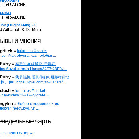
удо хофиз
isTeR-ALONE
ромат
isTeR-ALONE
unk (Original-Mix) 2.0
J Adhamoff & DJ Mura
ывы и мнения
grfuch
»
[url=https://create-
.com/kak-obygrat-kazino/]обыг ...
Purry
»
实用的 在线导览! 干得好!
ttps://iqvel.com/zh-Hans/a/%E7%BE% ...
Purry
»
我早就想, 看到你们相册那样的地
 [url=https://iqvel.com/zh-Hans/a/ ...
efuch
»
[url=https://market-
.ru/articles/72-kak-vyigrat-r ...
ergylnn
»
Доброго времени суток
tps://shinergy.by/].[/ur ...
недельные чарты
he Official UK Top 40