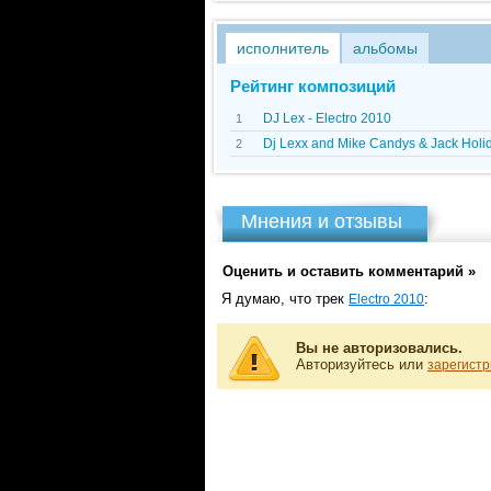
исполнитель
альбомы
Рейтинг композиций
DJ Lex - Electro 2010
1
Dj Lexx and Mike Candys & Jack Holida
2
Мнения и отзывы
Оценить и оставить комментарий »
Я думаю, что трек
:
Electro 2010
Вы не авторизовались.
Авторизуйтесь или
зарегистр