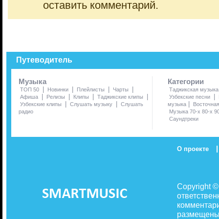
оставить комментарий.
Путеводитель
Музыка
Категории
|
|
|
|
ТОП 50
Новинки
Плейлисты
Чарты
Таджикская музыка
|
|
|
|
|
Афиша
Релизы
Клипы
Таджикские клипы
Узбекские песни
|
|
|
Узбекские клипы
Слушать музыку
Слушать
музыка
Восточна
радио
Музыка 70-х 80-х 9
Саундтреки
|
О проекте
Copyright 
ответствен
комментари
размещены 