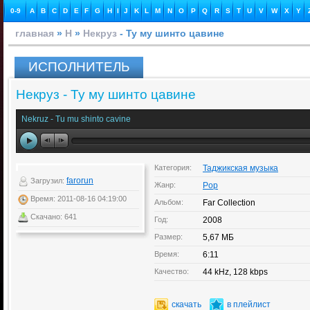
0-9
A
B
C
D
E
F
G
H
I
J
K
L
M
N
O
P
Q
R
S
T
U
V
W
X
Y
главная
»
Н
»
Некруз
- Ту му шинто цавине
ИСПОЛНИТЕЛЬ
Некруз - Ту му шинто цавине
Nekruz - Tu mu shinto cavine
Категория:
Таджикская музыка
farorun
Загрузил:
Жанр:
Pop
Время: 2011-08-16 04:19:00
Альбом:
Far Collection
Скачано: 641
Год:
2008
Размер:
5,67 МБ
Время:
6:11
Качество:
44 kHz, 128 kbps
скачать
в плейлист