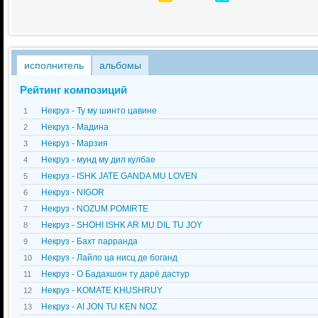
исполнитель
альбомы
Рейтинг композиций
Некруз - Ту му шинто цавине
1
Некруз - Мадина
2
Некруз - Марзия
3
Некруз - мунд му дил кулбае
4
Некруз - ISHK JATE GANDA MU LOVEN
5
Некруз - NIGOR
6
Некруз - NOZUM POMIRTE
7
Некруз - SHOHI ISHK AR MU DIL TU JOY
8
Некруз - Бахт парранда
9
Некруз - Лайло ца нисц де боганд
10
Некруз - О Бадахшон ту дарё дастур
11
Некруз - KOMATE KHUSHRUY
12
Некруз - AI JON TU KEN NOZ
13