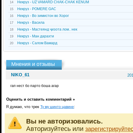
Некруз - UZ VAMARD CHAK-CHAK KENUM
14
Некруз - POMERE GAC
15
Некруз - Во зимистон во Хорог
16
Некруз - Васила
17
Некруз - Мастеянд ҷизота лом.. нек
18
Некруз - Ман дарахти
19
Некруз - Салом Вамард
20
Мнения и отзывы
NIKO_61
201
гап нест бо парто боша агар
Оценить и оставить комментарий »
Я думаю, что трек
:
Ту му шинто цавине
Вы не авторизовались.
Авторизуйтесь или
зарегистрируйте