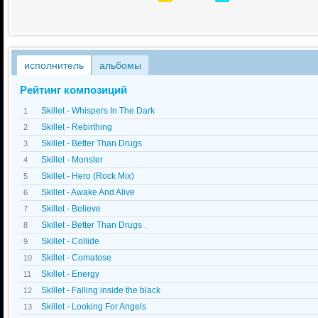
исполнитель
альбомы
Рейтинг композиций
Skillet - Whispers In The Dark
1
Skillet - Rebirthing
2
Skillet - Better Than Drugs
3
Skillet - Monster
4
Skillet - Hero (Rock Mix)
5
Skillet - Awake And Alive
6
Skillet - Believe
7
Skillet - Better Than Drugs .
8
Skillet - Collide
9
Skillet - Comatose
10
Skillet - Energy
11
Skillet - Falling inside the black
12
Skillet - Looking For Angels
13