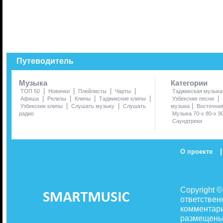
Путеводитель
Музыка
Категории
|
|
|
|
ТОП 50
Новинки
Плейлисты
Чарты
Таджикская музыка
|
|
|
|
|
Афиша
Релизы
Клипы
Таджикские клипы
Узбекские песни
|
|
|
Узбекские клипы
Слушать музыку
Слушать
музыка
Восточна
радио
Музыка 70-х 80-х 9
Саундтреки
|
О проекте
Copyright 
ответствен
комментари
размещены 