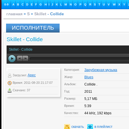
0-9
A
B
C
D
E
F
G
H
I
J
K
L
M
N
O
P
Q
R
S
T
U
V
W
X
Y
главная
»
S
»
Skillet
- Collide
ИСПОЛНИТЕЛЬ
Skillet - Collide
Skillet - Collide
Категория:
Зарубежная музыка
Apec
Загрузил:
Жанр:
Blues
Время: 2011-08-20 21:17:07
Альбом:
Collide .
Скачано: 37
Год:
2011
Размер:
5,17 МБ
Время:
5:39
Качество:
44 kHz, 192 kbps
скачать
в плейлист