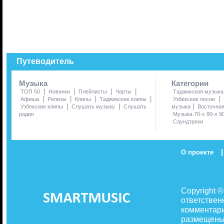
Путеводитель
Музыка
Категории
|
|
|
|
ТОП 50
Новинки
Плейлисты
Чарты
Таджикская музыка
|
|
|
|
|
Афиша
Релизы
Клипы
Таджикские клипы
Узбекские песни
|
|
|
Узбекские клипы
Слушать музыку
Слушать
музыка
Восточна
радио
Музыка 70-х 80-х 9
Саундтреки
|
О проекте
Copyright 
ответствен
комментари
размещены 