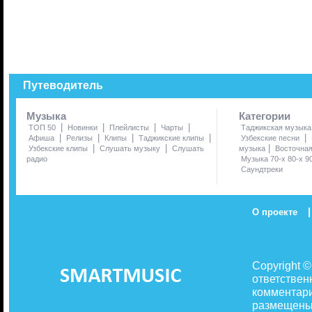
Путеводитель
Музыка
Категории
|
|
|
|
ТОП 50
Новинки
Плейлисты
Чарты
Таджикская музыка
|
|
|
|
|
Афиша
Релизы
Клипы
Таджикские клипы
Узбекские песни
|
|
|
Узбекские клипы
Слушать музыку
Слушать
музыка
Восточна
радио
Музыка 70-х 80-х 9
Саундтреки
|
О проекте
Copyright 
ответствен
комментари
размещены 