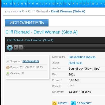
0-9
A
B
C
D
E
F
G
H
I
J
K
L
M
N
O
P
Q
R
S
T
U
V
W
X
Y
главная
»
C
»
Cliff Richard
- Devil Woman (Side A)
ИСПОЛНИТЕЛЬ
Cliff Richard - Devil Woman (Side A)
Cliff Richard - Devil Woman (Side A)
Категория:
Зарубежная музыка
madalieviam
Загрузил:
Жанр:
Hard Rock
Время: 2011-08-28 11:39:13
Альбом:
Soundtrack "Grown Ups"
Скачано: 11
Год:
2011
Размер:
5,66 МБ
Время:
6:11
Качество:
44 kHz, 128 kbps
скачать
в плейлист