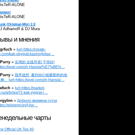
удо хофиз
isTeR-ALONE
ромат
isTeR-ALONE
unk (Original-Mix) 2.0
J Adhamoff & DJ Mura
ывы и мнения
grfuch
»
[url=https://create-
.com/kak-obygrat-kazino/]обыг ...
Purry
»
实用的 在线导览! 干得好!
ttps://iqvel.com/zh-Hans/a/%E7%BE% ...
Purry
»
我早就想, 看到你们相册那样的地
 [url=https://iqvel.com/zh-Hans/a/ ...
efuch
»
[url=https://market-
.ru/articles/72-kak-vyigrat-r ...
ergylnn
»
Доброго времени суток
tps://shinergy.by/].[/ur ...
недельные чарты
he Official UK Top 40