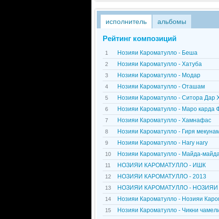
исполнитель
альбомы
Рейтинг композиций
Нозияи Кароматулло - Беша
1
Нозияи Кароматулло - Хатуба
2
Нозияи Кароматулло - Модар
3
Нозияи Кароматулло - Оташам
4
Нозияи Кароматулло - Ситора Дар 
5
Нозияи Кароматулло - Маро карда
6
Нозияи Кароматулло - Хамнафас
7
Нозияи Кароматулло - Гиря мекуна
8
Нозияи Кароматулло - Нагу нагу
9
Нозияи Кароматулло - Майда-майд
10
НОЗИЯИ КАРОМАТУЛЛО - ИШК
11
НОЗИЯИ КАРОМАТУЛЛО - 2013
12
НОЗИЯИ КАРОМАТУЛЛО - НОЗИЯИ К
13
Нозияи Кароматулло - Нозияи Каро
14
Нозияи Кароматулло - Чикни чамели
15