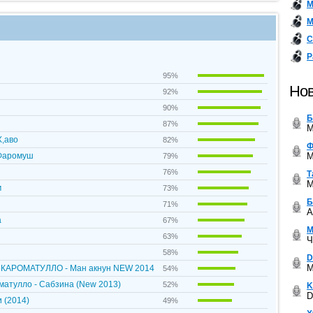
М
М
С
Р
95%
Нов
92%
90%
Б
87%
M
Х,аво
82%
Ф
M
 Фаромуш
79%
76%
Т
M
м
73%
Б
71%
A
а
67%
М
63%
Ч
58%
D
M
АРОМАТУЛЛО - Ман акнун NEW 2014
54%
матулло - Сабзина (New 2013)
52%
K
D
 (2014)
49%