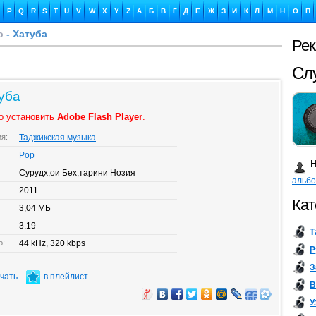
P
Q
R
S
T
U
V
W
X
Y
Z
А
Б
В
Г
Д
Е
Ж
З
И
К
Л
М
Н
О
П
о
- Хатуба
Ре
Ка
уба
о установить
Adobe Flash Player
.
ия:
Таджикская музыка
Бу
Pop
Н
Сурудх,ои Бех,тарини Нозия
альб
2011
Кат
3,04 МБ
3:19
Т
о:
44 kHz, 320 kbps
Р
З
ачать
в плейлист
В
У