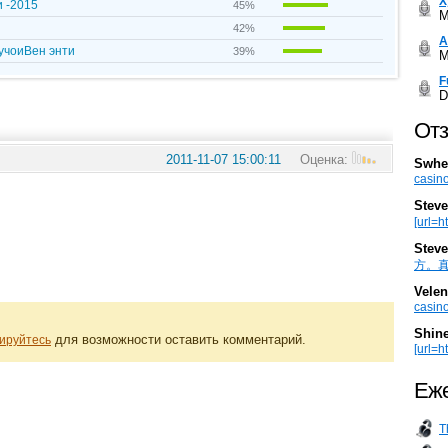
Х
и -2015
45%
M
42%
А
учоиВен энти
39%
M
F
D
Отз
2011-11-07 15:00:11
Оценка:
Swhe
casino
Steve
[url=h
Steve
方。真棒。
Velen
casino
Shin
для возможности оставить комментарий.
ируйтесь
[url=ht
Еже
T