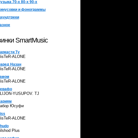
узыка 70-х 80-х 90-х
инусовки и фонограммы
аундтреки
азное
инки SmartMusic
аркасти Ту
isTeR-ALONE
аред Назан
isTeR-ALONE
амом
isTeR-ALONE
евафо
LIJON-YUSUPOV. TJ
ариям
абор Юсуфи
iss
isTeR-ALONE
hudo
ilshod Plus