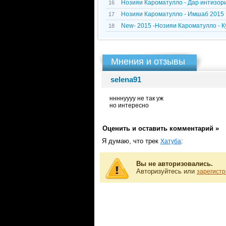
Нозияи Кароматулло - Дар интизор
16
Нозияи Кароматулло - Имшаб 2015
17
New- 2015 -Нозияи Кароматулло - К
18
Мнения и отзывы
selena91
ннннуууу не так уж
но интересно
Оценить и оставить комментарий »
Я думаю, что трек
:
Хатуба
Вы не авторизовались.
Авторизуйтесь или
зарегистр