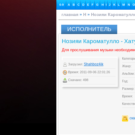
0-9
A
B
C
D
E
F
G
H
I
J
K
L
M
N
O
главная
»
Н
»
Нозияи Кароматулл
ИСПОЛНИТЕЛЬ
Нозияи Кароматулло - Хат
Для прослушивания музыки необходим
Категор
Shahboz4ik
Загрузил:
Жанр:
Время: 2011-09-06 22:01:26
Альбом:
Скачано: 498
Год:
Размер:
Время:
Качеств
ск