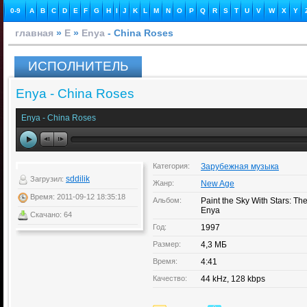
0-9
A
B
C
D
E
F
G
H
I
J
K
L
M
N
O
P
Q
R
S
T
U
V
W
X
Y
главная
»
E
»
Enya
- China Roses
ИСПОЛНИТЕЛЬ
Enya - China Roses
Enya - China Roses
Категория:
Зарубежная музыка
sddilik
Загрузил:
Жанр:
New Age
Время: 2011-09-12 18:35:18
Альбом:
Paint the Sky With Stars: The
Enya
Скачано: 64
Год:
1997
Размер:
4,3 МБ
Время:
4:41
Качество:
44 kHz, 128 kbps