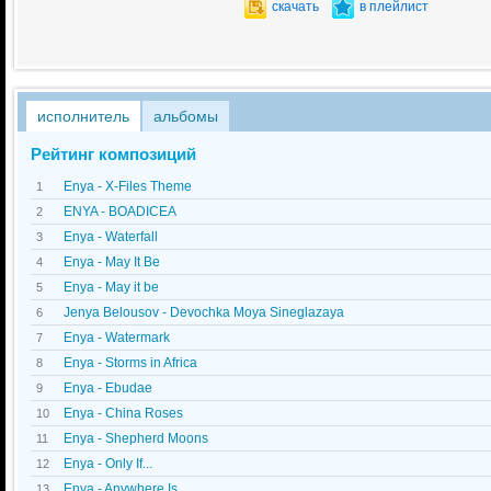
скачать
в плейлист
исполнитель
альбомы
Рейтинг композиций
Enya - X-Files Theme
1
ENYA - BOADICEA
2
Enya - Waterfall
3
Enya - May It Be
4
Enya - May it be
5
Jenya Belousov - Devochka Moya Sineglazaya
6
Enya - Watermark
7
Enya - Storms in Africa
8
Enya - Ebudae
9
Enya - China Roses
10
Enya - Shepherd Moons
11
Enya - Only If...
12
Enya - Anywhere Is
13