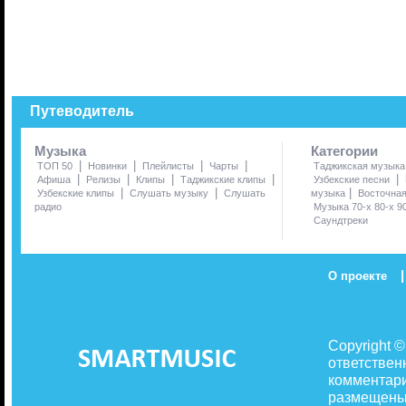
Путеводитель
Музыка
Категории
|
|
|
|
ТОП 50
Новинки
Плейлисты
Чарты
Таджикская музыка
|
|
|
|
|
Афиша
Релизы
Клипы
Таджикские клипы
Узбекские песни
|
|
|
Узбекские клипы
Слушать музыку
Слушать
музыка
Восточна
радио
Музыка 70-х 80-х 9
Саундтреки
|
О проекте
Copyright 
ответствен
комментари
размещены 