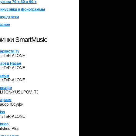
узыка 70-х 80-х 90-х
инусовки и фонограммы
аундтреки
азное
инки SmartMusic
аркасти Ту
isTeR-ALONE
аред Назан
isTeR-ALONE
амом
isTeR-ALONE
евафо
LIJON-YUSUPOV. TJ
ариям
абор Юсуфи
iss
isTeR-ALONE
hudo
ilshod Plus