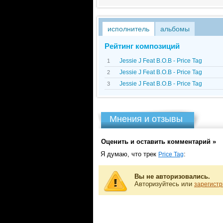
исполнитель
альбомы
Рейтинг композиций
Jessie J Feat B.O.B - Price Tag
1
Jessie J Feat B.O.B - Price Tag
2
Jessie J Feat B.O.B - Price Tag
3
Мнения и отзывы
Оценить и оставить комментарий »
Я думаю, что трек
:
Price Tag
Вы не авторизовались.
Авторизуйтесь или
зарегистр