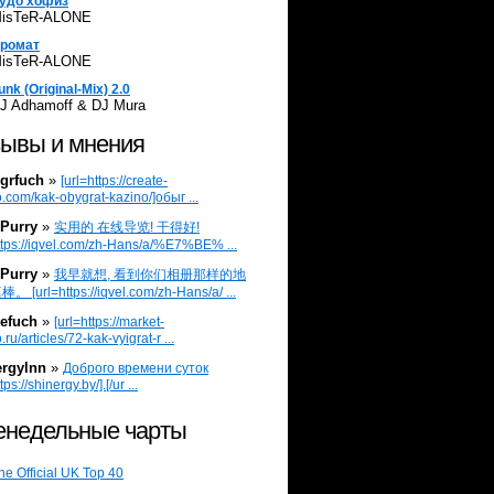
удо хофиз
isTeR-ALONE
ромат
isTeR-ALONE
unk (Original-Mix) 2.0
J Adhamoff & DJ Mura
ывы и мнения
grfuch
»
[url=https://create-
.com/kak-obygrat-kazino/]обыг ...
Purry
»
实用的 在线导览! 干得好!
ttps://iqvel.com/zh-Hans/a/%E7%BE% ...
Purry
»
我早就想, 看到你们相册那样的地
 [url=https://iqvel.com/zh-Hans/a/ ...
efuch
»
[url=https://market-
.ru/articles/72-kak-vyigrat-r ...
ergylnn
»
Доброго времени суток
tps://shinergy.by/].[/ur ...
недельные чарты
he Official UK Top 40