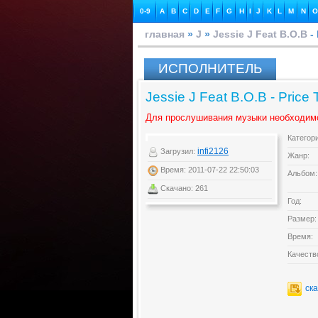
0-9
A
B
C
D
E
F
G
H
I
J
K
L
M
N
O
главная
»
J
»
Jessie J Feat B.O.B
- 
ИСПОЛНИТЕЛЬ
Jessie J Feat B.O.B - Price 
Для прослушивания музыки необходим
Категор
infi2126
Загрузил:
Жанр:
Время: 2011-07-22 22:50:03
Альбом:
Скачано: 261
Год:
Размер:
Время:
Качеств
ск