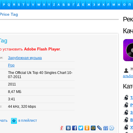
P
Q
R
S
T
U
V
W
X
Y
Z
А
Б
В
Г
Д
Е
Ж
З
И
К
Л
М
Н
О
П
Price Tag
Ре
Ка
Tag
о установить
Adobe Flash Player
.
ия:
Зарубежная музыка
Бу
Pop
Н
The Official Uk Top 40 Singles Chart 10-
альб
07-2011
2011
Кат
8,47 МБ
Т
3:41
Р
о:
44 kHz, 320 kbps
З
В
ачать
в плейлист
У