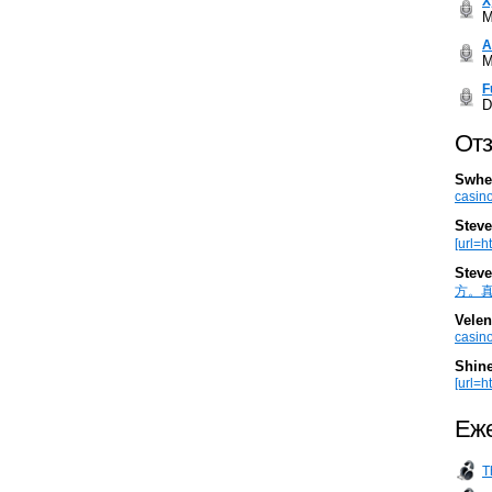
Х
M
А
M
F
D
Отз
Swhe
casino
Steve
[url=h
Steve
方。真棒。
Velen
casino
Shin
[url=ht
Еже
T