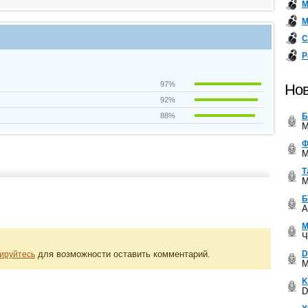
М
М
С
Р
97%
Нов
92%
Б
88%
M
Ф
M
Т
M
Б
A
М
Ч
D
для возможности оставить комментарий.
ируйтесь
M
K
D