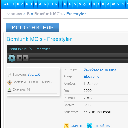
0-9
A
B
C
D
E
F
G
H
I
J
K
L
M
N
O
P
Q
R
S
T
U
V
W
X
Y
главная
»
B
»
Bomfunk MC's
- Freestyler
ИСПОЛНИТЕЛЬ
Bomfunk MC's - Freestyler
Bomfunk MC`s - Freestyler
Категория:
Зарубежная музыка
SpartaK
Загрузил:
Жанр:
Electronic
Время: 2011-08-05 16:19:12
Альбом:
In Stereo
Скачано: 48
Год:
2000
Размер:
7 МБ
Время:
5:06
Качество:
44 kHz, 192 kbps
скачать
в плейлист