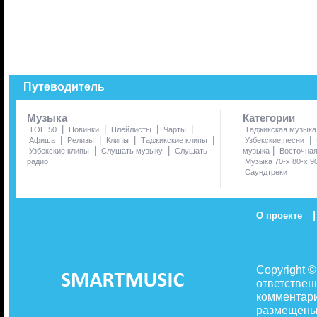
Путеводитель
Музыка
Категории
|
|
|
|
ТОП 50
Новинки
Плейлисты
Чарты
Таджикская музыка
|
|
|
|
|
Афиша
Релизы
Клипы
Таджикские клипы
Узбекские песни
|
|
|
Узбекские клипы
Слушать музыку
Слушать
музыка
Восточна
радио
Музыка 70-х 80-х 9
Саундтреки
|
О проекте
Copyright 
ответствен
комментари
размещены 