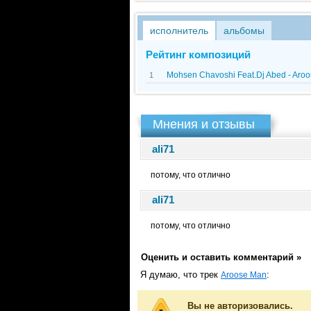
исполнитель
альбомы
Рейтинг композиций
Mohsen Chavoshi Feat.Dj Abed - Aro
1
Мнения и отзывы
ali71
потому, что отлично
ali71
потому, что отлично
Оценить и оставить комментарий »
Я думаю, что трек
:
Aroose Man
Вы не авторизовались.