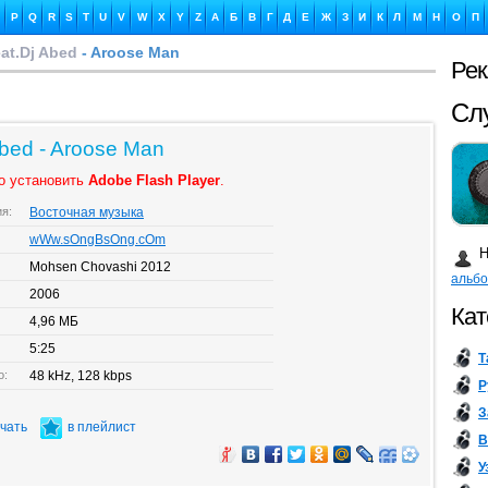
P
Q
R
S
T
U
V
W
X
Y
Z
А
Б
В
Г
Д
Е
Ж
З
И
К
Л
М
Н
О
П
at.Dj Abed
- Aroose Man
Ре
Ка
bed - Aroose Man
о установить
Adobe Flash Player
.
ия:
Восточная музыка
Бу
wWw.sOngBsOng.cOm
Н
Mohsen Chovashi 2012
альб
2006
Кат
4,96 МБ
5:25
Т
о:
48 kHz, 128 kbps
Р
З
ачать
в плейлист
В
У