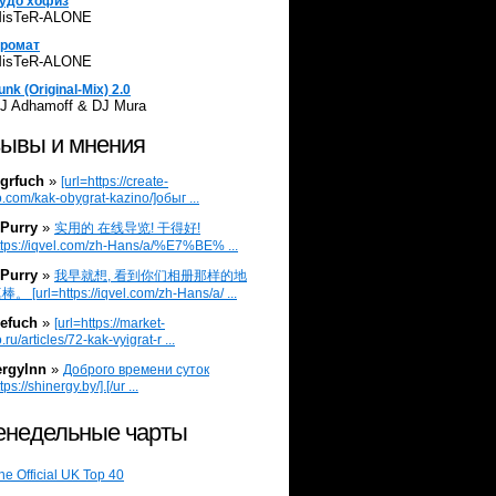
удо хофиз
isTeR-ALONE
ромат
isTeR-ALONE
unk (Original-Mix) 2.0
J Adhamoff & DJ Mura
ывы и мнения
grfuch
»
[url=https://create-
.com/kak-obygrat-kazino/]обыг ...
Purry
»
实用的 在线导览! 干得好!
ttps://iqvel.com/zh-Hans/a/%E7%BE% ...
Purry
»
我早就想, 看到你们相册那样的地
 [url=https://iqvel.com/zh-Hans/a/ ...
efuch
»
[url=https://market-
.ru/articles/72-kak-vyigrat-r ...
ergylnn
»
Доброго времени суток
tps://shinergy.by/].[/ur ...
недельные чарты
he Official UK Top 40