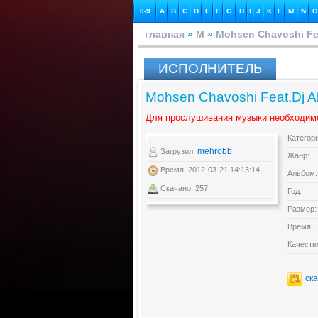
0-9
A
B
C
D
E
F
G
H
I
J
K
L
M
N
O
главная
»
M
»
Mohsen Chavoshi Fe
ИСПОЛНИТЕЛЬ
Mohsen Chavoshi Feat.Dj A
Для прослушивания музыки необходим
Категор
mehrobb
Загрузил:
Жанр:
Время: 2012-03-21 14:13:14
Альбом:
Скачано: 257
Год:
Размер:
Время:
Качеств
ск