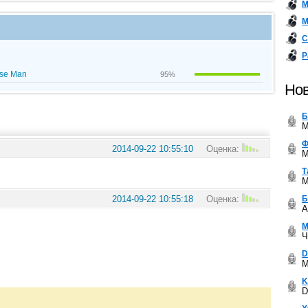
М
М
С
Р
ose Man
95%
Нов
Б
M
Ф
2014-09-22 10:55:10
Оценка:
M
Т
M
Б
2014-09-22 10:55:18
Оценка:
A
М
Ч
D
M
K
D