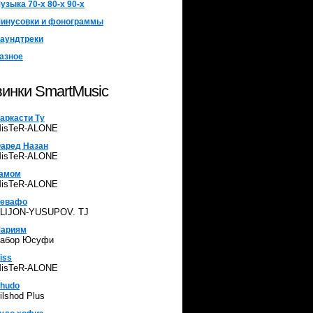
узыка 70-х 80-х 90-х
инусовки и фонограммы
аундтреки
азное
инки SmartMusic
аркасти Ту
isTeR-ALONE
аред Назан
isTeR-ALONE
амом
isTeR-ALONE
евафо
LIJON-YUSUPOV. TJ
ариям
абор Юсуфи
iss
isTeR-ALONE
hudo
ilshod Plus