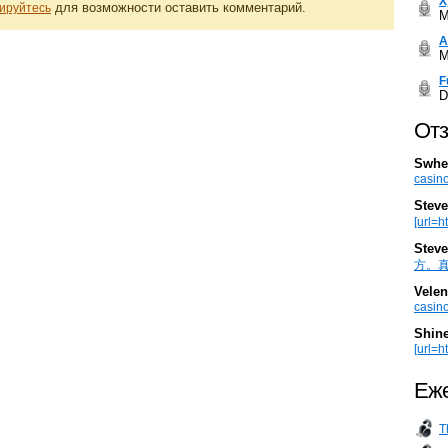
Х
для возможности оставить комментарий.
ируйтесь
M
А
M
F
D
Отз
Swhe
casino
Steve
[url=h
Steve
方。真棒。
Velen
casino
Shin
[url=ht
Еже
T