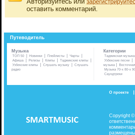
Авторизуйтесь или
зарегистрируйте
оставить комментарий.
Путеводитель
Музыка
Категории
|
|
|
|
ТОП 50
Новинки
Плейлисты
Чарты
Таджикская музыка
|
|
|
|
|
Афиша
Релизы
Клипы
Таджикские клипы
Узбекские песни
|
|
|
Узбекские клипы
Слушать музыку
Слушать
музыка
Восточна
радио
Музыка 70-х 80-х 9
Саундтреки
|
О проекте
Copyright 
ответствен
комментари
размещены 