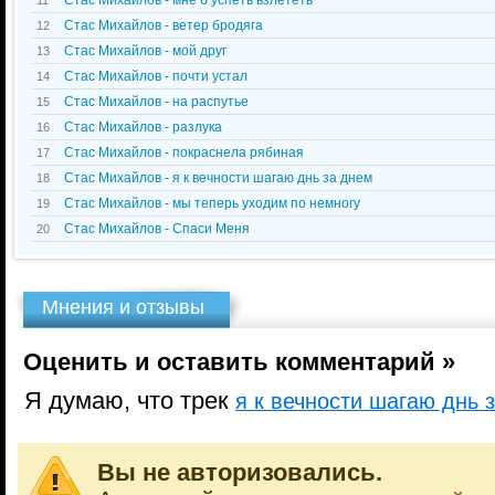
Стас Михайлов - мне б успеть взлететь
11
Стас Михайлов - ветер бродяга
12
Стас Михайлов - мой друг
13
Стас Михайлов - почти устал
14
Стас Михайлов - на распутье
15
Стас Михайлов - разлука
16
Стас Михайлов - покраснела рябиная
17
Стас Михайлов - я к вечности шагаю днь за днем
18
Стас Михайлов - мы теперь уходим по немногу
19
Стас Михайлов - Спаси Меня
20
Мнения и отзывы
Оценить и оставить комментарий »
Я думаю, что трек
я к вечности шагаю днь 
Вы не авторизовались.