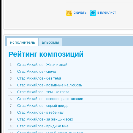
скачать
в плейлист
исполнитель
альбомы
Рейтинг композиций
Стас Михайлов - Живи и знай
1
Стас Михайлов - свеча
2
Стас Михайлов - без тебя
3
Стас Михайлов - позывные на любовь
4
Стас Михайлов - темные глаза
5
Стас Михайлов - осеннее расставание
6
Стас Михайлов - серый дождь
7
Стас Михайлов - к тебе иду
8
Стас Михайлов - за женщин всех
9
Стас Михайлов - приди ко мне
10