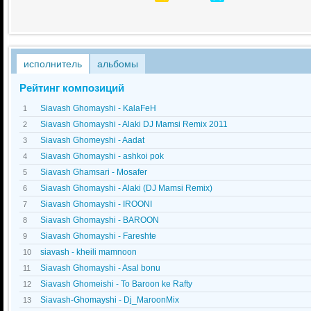
исполнитель
альбомы
Рейтинг композиций
Siavash Ghomayshi - KalaFeH
1
Siavash Ghomayshi - Alaki DJ Mamsi Remix 2011
2
Siavash Ghomeyshi - Aadat
3
Siavash Ghomayshi - ashkoi pok
4
Siavash Ghamsari - Mosafer
5
Siavash Ghomayshi - Alaki (DJ Mamsi Remix)
6
Siavash Ghomayshi - IROONI
7
Siavash Ghomayshi - BAROON
8
Siavash Ghomayshi - Fareshte
9
siavash - kheili mamnoon
10
Siavash Ghomayshi - Asal bonu
11
Siavash Ghomeishi - To Baroon ke Rafty
12
Siavash-Ghomayshi - Dj_MaroonMix
13