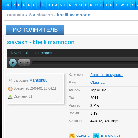
0-9
A
B
C
D
E
F
G
H
I
J
K
L
M
N
O
P
Q
R
S
T
U
V
W
X
Y
главная
»
S
»
siavash
- kheili mamnoon
ИСПОЛНИТЕЛЬ
siavash - kheili mamnoon
siavash - kheili mamnoon
Категория:
Восточная музыка
Manush88
Загрузил:
Жанр:
Classical
Время: 2012-04-01 16:04:11
Альбом:
TopMusic
Скачано: 61
Год:
2011
Размер:
3 МБ
Время:
1:19
Качество:
44 kHz, 320 kbps
скачать
в плейлист