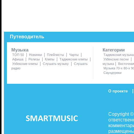
Путеводитель
Музыка
Категории
|
|
|
|
ТОП 50
Новинки
Плейлисты
Чарты
Таджикская музыка
|
|
|
|
|
Афиша
Релизы
Клипы
Таджикские клипы
Узбекские песни
|
|
|
Узбекские клипы
Слушать музыку
Слушать
музыка
Восточна
радио
Музыка 70-х 80-х 9
Саундтреки
|
О проекте
Copyright 
ответствен
комментари
размещены 