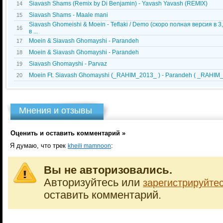
Siavash Shams (Remix by Di Benjamin) - Yavash Yavash (REMIX)
14
Siavash Shams - Maale mani
15
Siavash Ghomeishi & Moein - Teflaki / Demo (скоро полная версия в 3
16
в ...
Moein & Siavash Ghomayshi - Parandeh
17
Moein & Siavash Ghomayshi - Parandeh
18
Siavash Ghomayshi - Parvaz
19
Moein Ft. Siavash Ghomayshi (_RAHIM_2013_ ) - Parandeh ( _RAHIM
20
Мнения и отзывы
Оценить и оставить комментарий »
Я думаю, что трек
:
kheili mamnoon
Вы не авторизовались.
Авторизуйтесь или
зарегистрируйте
оставить комментарий.