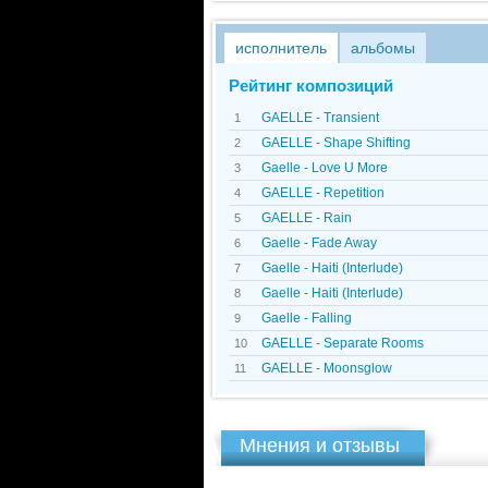
исполнитель
альбомы
Рейтинг композиций
GAELLE - Transient
1
GAELLE - Shape Shifting
2
Gaelle - Love U More
3
GAELLE - Repetition
4
GAELLE - Rain
5
Gaelle - Fade Away
6
Gaelle - Haiti (Interlude)
7
Gaelle - Haiti (Interlude)
8
Gaelle - Falling
9
GAELLE - Separate Rooms
10
GAELLE - Moonsglow
11
Мнения и отзывы