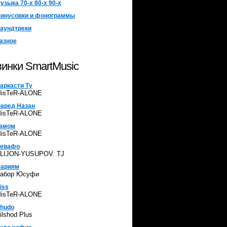
узыка 70-х 80-х 90-х
инусовки и фонограммы
аундтреки
азное
инки SmartMusic
аркасти Ту
isTeR-ALONE
аред Назан
isTeR-ALONE
амом
isTeR-ALONE
евафо
LIJON-YUSUPOV. TJ
ариям
абор Юсуфи
iss
isTeR-ALONE
hudo
ilshod Plus