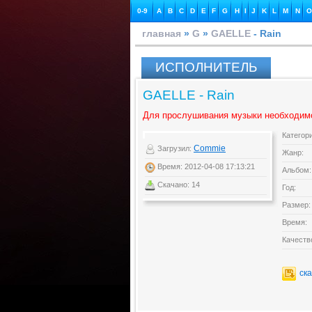
0-9
A
B
C
D
E
F
G
H
I
J
K
L
M
N
O
главная
»
G
»
GAELLE
- Rain
ИСПОЛНИТЕЛЬ
GAELLE - Rain
Для прослушивания музыки необходим
Категор
Commie
Загрузил:
Жанр:
Время: 2012-04-08 17:13:21
Альбом:
Скачано: 14
Год:
Размер:
Время:
Качеств
ск