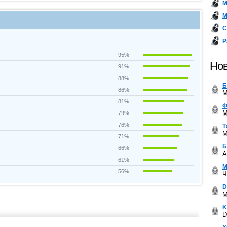
М
М
С
Р
95%
Нов
91%
88%
Б
86%
M
81%
Ф
M
79%
76%
Т
M
71%
Б
66%
A
61%
М
56%
Ч
D
M
K
D