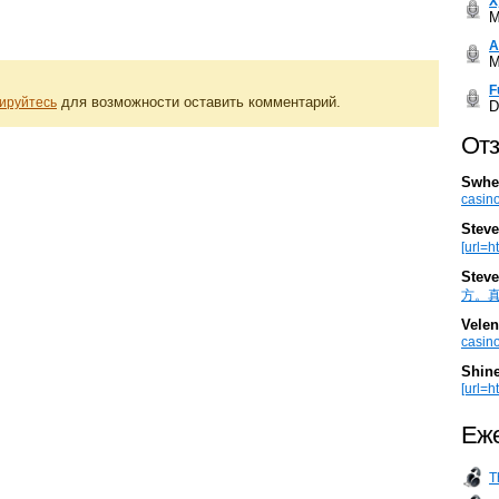
Х
M
А
M
F
для возможности оставить комментарий.
ируйтесь
D
Отз
Swhe
casino
Steve
[url=h
Steve
方。真棒。
Velen
casino
Shin
[url=ht
Еже
T