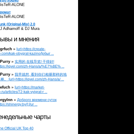
удо хофиз
isTeR-ALONE
ромат
isTeR-ALONE
unk (Original-Mix) 2.0
J Adhamoff & DJ Mura
ывы и мнения
grfuch
»
[url=https://create-
.com/kak-obygrat-kazino/]обыг ...
Purry
»
实用的 在线导览! 干得好!
ttps://iqvel.com/zh-Hans/a/%E7%BE% ...
Purry
»
我早就想, 看到你们相册那样的地
 [url=https://iqvel.com/zh-Hans/a/ ...
efuch
»
[url=https://market-
.ru/articles/72-kak-vyigrat-r ...
ergylnn
»
Доброго времени суток
tps://shinergy.by/].[/ur ...
недельные чарты
he Official UK Top 40