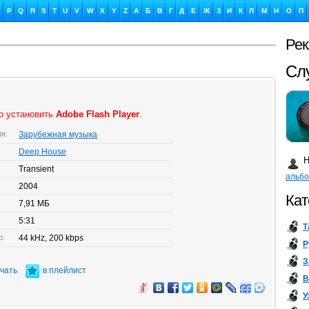
P
Q
R
S
T
U
V
W
X
Y
Z
А
Б
В
Г
Д
Е
Ж
З
И
К
Л
М
Н
О
П
Ре
Ка
о установить
Adobe Flash Player
.
ия:
Зарубежная музыка
Бу
Deep House
Н
Transient
альб
2004
Кат
7,91 МБ
5:31
Т
о:
44 kHz, 200 kbps
Р
З
ачать
в плейлист
В
У