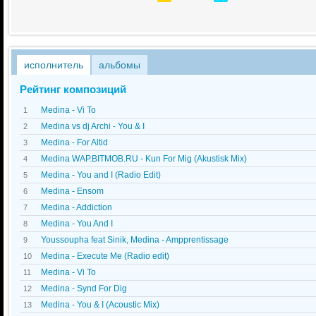
исполнитель
альбомы
Рейтинг композиций
Medina - Vi To
1
Medina vs dj Archi - You & I
2
Medina - For Altid
3
Medina WAP.BITMOB.RU - Kun For Mig (Akustisk Mix)
4
Medina - You and I (Radio Edit)
5
Medina - Ensom
6
Medina - Addiction
7
Medina - You And I
8
Youssoupha feat Sinik, Medina - Ampprentissage
9
Medina - Execute Me (Radio edit)
10
Medina - Vi To
11
Medina - Synd For Dig
12
Medina - You & I (Acoustic Mix)
13