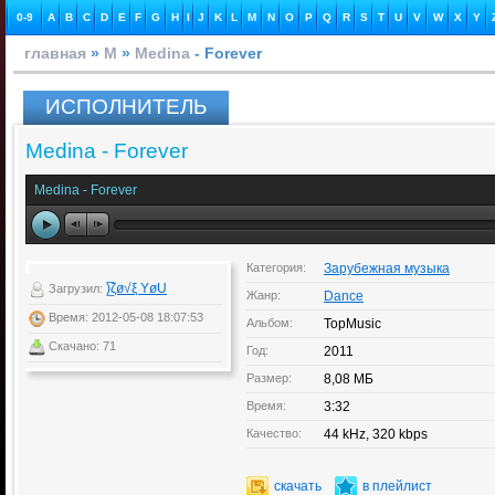
0-9
A
B
C
D
E
F
G
H
I
J
K
L
M
N
O
P
Q
R
S
T
U
V
W
X
Y
главная
»
M
»
Medina
- Forever
ИСПОЛНИТЕЛЬ
Medina - Forever
Medina - Forever
Категория:
Зарубежная музыка
)̲̅ζø√ξ YøU
Загрузил:
Жанр:
Dance
Время: 2012-05-08 18:07:53
Альбом:
TopMusic
Скачано: 71
Год:
2011
Размер:
8,08 МБ
Время:
3:32
Качество:
44 kHz, 320 kbps
скачать
в плейлист