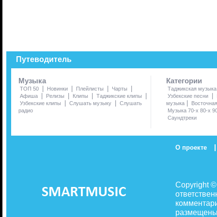
Путеводитель
Музыка
Категории
|
|
|
|
ТОП 50
Новинки
Плейлисты
Чарты
Таджикская музыка
|
|
|
|
|
Афиша
Релизы
Клипы
Таджикские клипы
Узбекские песни
|
|
|
Узбекские клипы
Слушать музыку
Слушать
музыка
Восточна
радио
Музыка 70-х 80-х 9
Саундтреки
|
О проекте
Copyright 
ответствен
комментари
размещены 