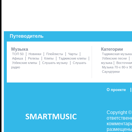
Путеводитель
Музыка
Категории
|
|
|
|
ТОП 50
Новинки
Плейлисты
Чарты
Таджикская музыка
|
|
|
|
|
Афиша
Релизы
Клипы
Таджикские клипы
Узбекские песни
|
|
|
Узбекские клипы
Слушать музыку
Слушать
музыка
Восточна
радио
Музыка 70-х 80-х 9
Саундтреки
|
О проекте
Copyright 
ответствен
комментари
размещены 