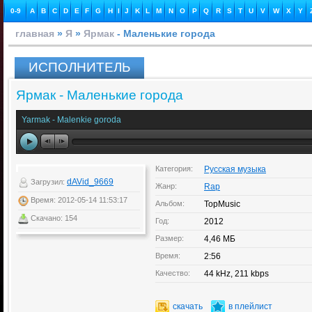
0-9
A
B
C
D
E
F
G
H
I
J
K
L
M
N
O
P
Q
R
S
T
U
V
W
X
Y
главная
»
Я
»
Ярмак
- Маленькие города
ИСПОЛНИТЕЛЬ
Ярмак - Маленькие города
Yarmak - Malenkie goroda
Категория:
Русская музыка
dAVid_9669
Загрузил:
Жанр:
Rap
Время: 2012-05-14 11:53:17
Альбом:
TopMusic
Скачано: 154
Год:
2012
Размер:
4,46 МБ
Время:
2:56
Качество:
44 kHz, 211 kbps
скачать
в плейлист