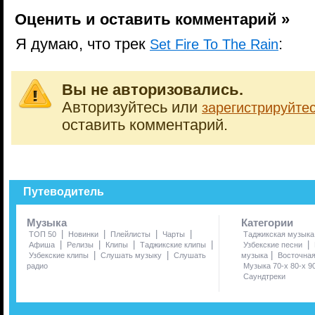
Оценить и оставить комментарий »
Я думаю, что трек
:
Set Fire To The Rain
Вы не авторизовались.
Авторизуйтесь или
зарегистрируйте
оставить комментарий.
Путеводитель
Музыка
Категории
|
|
|
|
ТОП 50
Новинки
Плейлисты
Чарты
Таджикская музыка
|
|
|
|
|
Афиша
Релизы
Клипы
Таджикские клипы
Узбекские песни
|
|
|
Узбекские клипы
Слушать музыку
Слушать
музыка
Восточна
радио
Музыка 70-х 80-х 9
Саундтреки