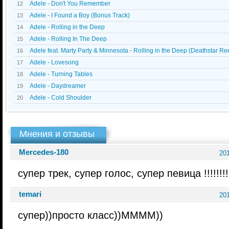
Adele - Don't You Remember
12
Adele - I Found a Boy (Bonus Track)
13
Adele - Rolling in the Deep
14
Adele - Rolling In The Deep
15
Adele feat. Marty Party & Minnesota - Rolling in the Deep (Deathstar Re
16
Adele - Lovesong
17
Adele - Turning Tables
18
Adele - Daydreamer
19
Adele - Cold Shoulder
20
Мнения и отзывы
Mercedes-180
201
супер трек, супер голос, супер певица !!!!!!!!
temari
201
супер))просто класс))ММММ))