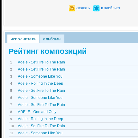
скачать
в плейлист
исполнитель
альбомы
Рейтинг композиций
Adele - Set Fire To The Rain
1
Adele - Set Fire To The Rain
2
Adele - Someone Like You
3
Adele - Rolling In the Deep
4
Adele - Set Fire To The Rain
5
Adele - Someone Like You
6
Adele - Set Fire To The Rain
7
ADELE - One and Only
8
Adele - Rolling in the Deep
9
Adele - Set Fire To The Rain
10
Adele - Someone Like You
11