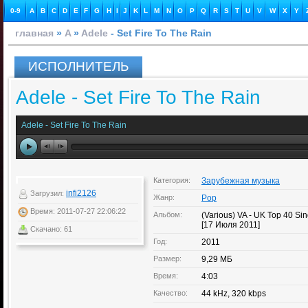
0-9
A
B
C
D
E
F
G
H
I
J
K
L
M
N
O
P
Q
R
S
T
U
V
W
X
Y
главная
»
A
»
Adele
- Set Fire To The Rain
ИСПОЛНИТЕЛЬ
Adele - Set Fire To The Rain
Adele - Set Fire To The Rain
Категория:
Зарубежная музыка
infi2126
Загрузил:
Жанр:
Pop
Время: 2011-07-27 22:06:22
Альбом:
(Various) VA - UK Top 40 Sin
[17 Июля 2011]
Скачано: 61
Год:
2011
Размер:
9,29 МБ
Время:
4:03
Качество:
44 kHz, 320 kbps