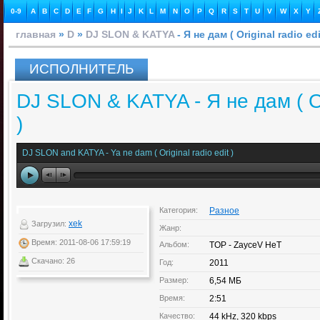
0-9
A
B
C
D
E
F
G
H
I
J
K
L
M
N
O
P
Q
R
S
T
U
V
W
X
Y
главная
»
D
»
DJ SLON & KATYA
- Я не дам ( Original radio edi
ИСПОЛНИТЕЛЬ
DJ SLON & KATYA - Я не дам ( Ori
)
DJ SLON and KATYA - Ya ne dam ( Original radio edit )
Категория:
Разное
xek
Загрузил:
Жанр:
Время: 2011-08-06 17:59:19
Альбом:
TOP - ZayceV HeT
Скачано: 26
Год:
2011
Размер:
6,54 МБ
Время:
2:51
Качество:
44 kHz, 320 kbps