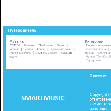
Путеводитель
Музыка
Категории
|
|
|
|
ТОП 50
Новинки
Плейлисты
Чарты
Таджикская музыка
|
|
|
|
|
Афиша
Релизы
Клипы
Таджикские клипы
Узбекские песни
|
|
|
Узбекские клипы
Слушать музыку
Слушать
музыка
Восточна
радио
Музыка 70-х 80-х 9
Саундтреки
|
О проекте
Copyright 
ответствен
комментари
размещены 