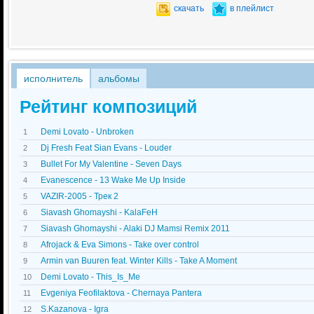
скачать
в плейлист
исполнитель
альбомы
Рейтинг композиций
Demi Lovato - Unbroken
1
Dj Fresh Feat Sian Evans - Louder
2
Bullet For My Valentine - Seven Days
3
Evanescence - 13 Wake Me Up Inside
4
VAZIR-2005 - Трек 2
5
Siavash Ghomayshi - KalaFeH
6
Siavash Ghomayshi - Alaki DJ Mamsi Remix 2011
7
Afrojack & Eva Simons - Take over control
8
Armin van Buuren feat. Winter Kills - Take A Moment
9
Demi Lovato - This_Is_Me
10
Evgeniya Feofilaktova - Chernaya Pantera
11
S.Kazanova - Igra
12