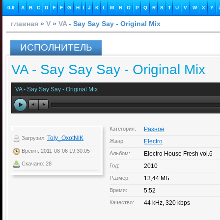
0-9
A
B
C
D
E
F
G
H
I
J
K
L
M
N
O
P
Q
R
S
T
U
V
W
X
Y
главная
»
V
»
VA
- Say Say Say - Original Mix
ИСПОЛНИТЕЛЬ
VA - Say Say Say - Original Mix
VA - Say Say Say - Original Mix
Категория:
Разное
Toly_OxotNIK
Загрузил:
Жанр:
Electro
Время: 2011-08-06 19:30:05
Альбом:
Electro House Fresh vol.6
Скачано: 28
Год:
2010
Размер:
13,44 МБ
Время:
5:52
Качество:
44 kHz, 320 kbps