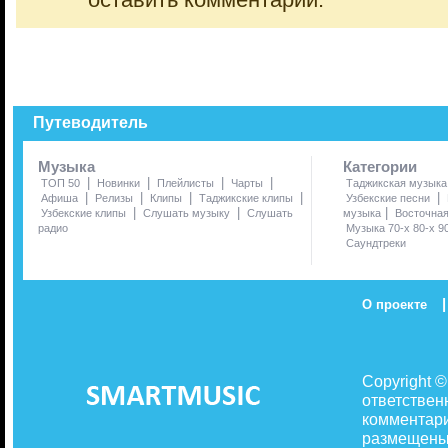
оставить комментарий.
Путеводитель
Музыка
Категории
|
|
|
|
ТОП 50
Новинки
Плейлисты
Чарты
Таджикская музыка
|
|
|
|
|
Афиша
Релизы
Клипы
Таджикские клипы
Узбекские песни
|
|
|
Узбекские клипы
Слушать музыку
Слушать
музыка
Восточна
радио
Музыка 70-х 80-х 9
Саундтреки
|
О проекте
Copyright 
ответствен
комментари
размещены 