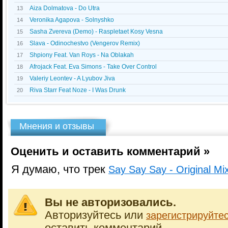
Aiza Dolmatova - Do Utra
13
Veronika Agapova - Solnyshko
14
Sasha Zvereva (Demo) - Raspletaet Kosy Vesna
15
Slava - Odinochestvo (Vengerov Remix)
16
Shpiony Feat. Van Roys - Na Oblakah
17
Afrojack Feat. Eva Simons - Take Over Control
18
Valeriy Leontev - A Lyubov Jiva
19
Riva Starr Feat Noze - I Was Drunk
20
Мнения и отзывы
Оценить и оставить комментарий »
Я думаю, что трек
Say Say Say - Original Mi
Вы не авторизовались.
Авторизуйтесь или
зарегистрируйте