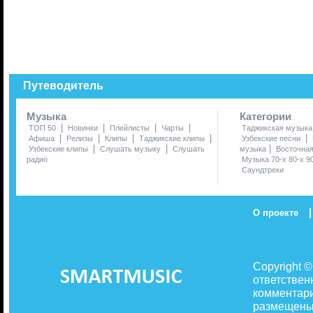
Путеводитель
Музыка
Категории
|
|
|
|
ТОП 50
Новинки
Плейлисты
Чарты
Таджикская музыка
|
|
|
|
|
Афиша
Релизы
Клипы
Таджикские клипы
Узбекские песни
|
|
|
Узбекские клипы
Слушать музыку
Слушать
музыка
Восточна
радио
Музыка 70-х 80-х 9
Саундтреки
|
О проекте
Copyright 
ответствен
комментари
размещены 