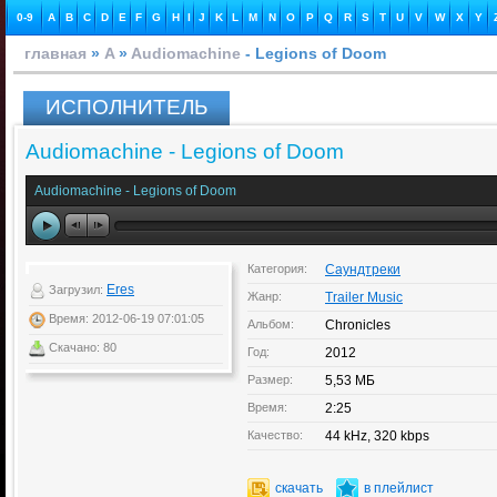
0-9
A
B
C
D
E
F
G
H
I
J
K
L
M
N
O
P
Q
R
S
T
U
V
W
X
Y
главная
»
A
»
Audiomachine
- Legions of Doom
ИСПОЛНИТЕЛЬ
Audiomachine - Legions of Doom
Audiomachine - Legions of Doom
Категория:
Саундтреки
Eres
Загрузил:
Жанр:
Trailer Music
Время: 2012-06-19 07:01:05
Альбом:
Chronicles
Скачано: 80
Год:
2012
Размер:
5,53 МБ
Время:
2:25
Качество:
44 kHz, 320 kbps
скачать
в плейлист