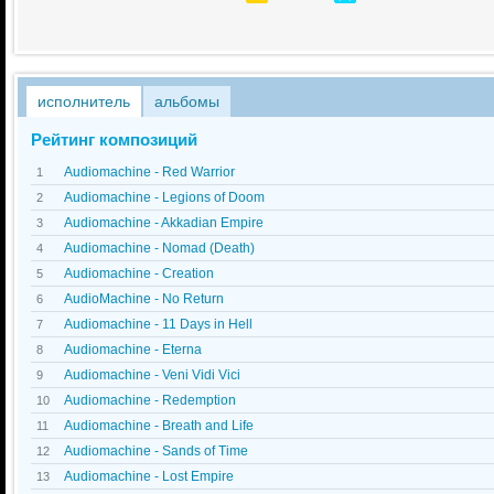
исполнитель
альбомы
Рейтинг композиций
Audiomachine - Red Warrior
1
Audiomachine - Legions of Doom
2
Audiomachine - Akkadian Empire
3
Audiomachine - Nomad (Death)
4
Audiomachine - Creation
5
AudioMachine - No Return
6
Audiomachine - 11 Days in Hell
7
Audiomachine - Eterna
8
Audiomachine - Veni Vidi Vici
9
Audiomachine - Redemption
10
Audiomachine - Breath and Life
11
Audiomachine - Sands of Time
12
Audiomachine - Lost Empire
13